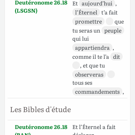
Deutéronome 26.18
Et
aujourd’hui
,
(LSGSN)
l’Éternel
t’a fait
promettre
que
tu seras un
peuple
qui lui
appartiendra
,
comme il te l’a
dit
, et que tu
observeras
tous ses
commandements
,
Les Bibles d'étude
Deutéronome 26.18
Et l’Éternel a fait
(BAN)
déclarer