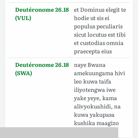
Deutéronome 26.18
et Dominus elegit te
(VUL)
hodie ut sis ei
populus peculiaris
sicut locutus est tibi
et custodias omnia
praecepta eius
Deutéronome 26.18
naye Bwana
(SWA)
amekuungama hivi
leo kuwa taifa
iliyotengwa iwe
yake yeye, kama
alivyokuahidi, na
kuwa yakupasa
kushika maagizo
yake yote;