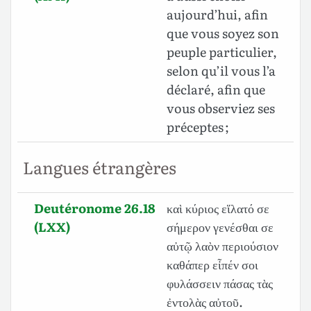
aujourd’hui, afin
que vous soyez son
peuple particulier,
selon qu’il vous l’a
déclaré, afin que
vous observiez ses
préceptes ;
Langues étrangères
Deutéronome 26.18
καὶ κύριος εἵλατό σε
(LXX)
σήμερον γενέσθαι σε
αὐτῷ λαὸν περιούσιον
καθάπερ εἶπέν σοι
φυλάσσειν πάσας τὰς
ἐντολὰς αὐτοῦ.