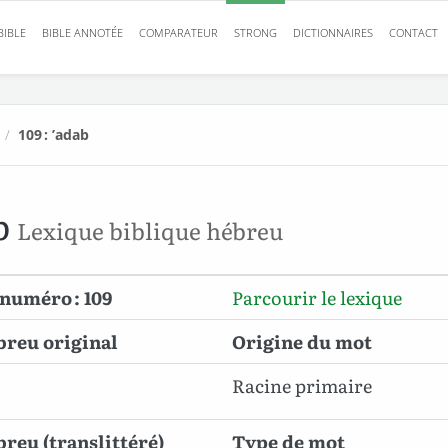
BIBLE
BIBLE ANNOTÉE
COMPARATEUR
STRONG
DICTIONNAIRES
CONTACT
/
109 : ’adab
b
Lexique biblique hébreu
numéro : 109
Parcourir le lexique
breu original
Origine du mot
Racine primaire
reu (translittéré)
Type de mot