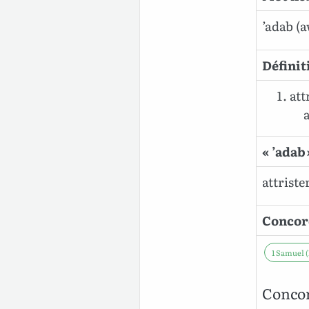
’adab
(a
Définit
att
« ’adab
attrister 
Concord
1 Samuel (
Concor