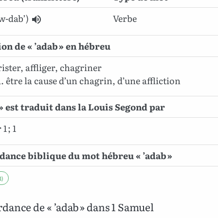
w-dab’)
Verbe
ion de « ’adab » en hébreu
rister, affliger, chagriner
être la cause d’un chagrin, d’une affliction
 » est traduit dans la Louis Segond par
1 ; 1
ance biblique du mot hébreu « ’adab »
1)
dance de « ’adab » dans 1 Samuel