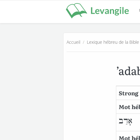
Accueil
/
Lexique hébreu de la Bible
’ada
Strong 
Mot hé
אָדַב
Mot héb