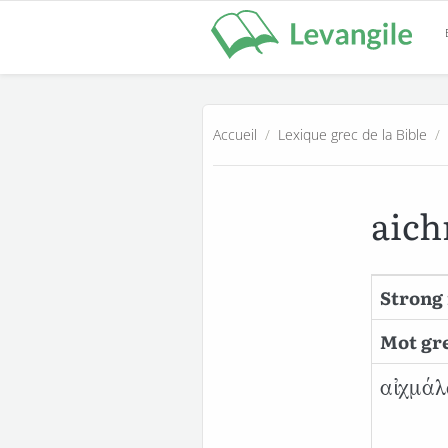
Accueil
/
Lexique grec de la Bible
/
aic
Strong 
Mot gre
αἰχμάλ