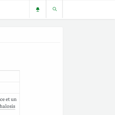
ce et un
halosis