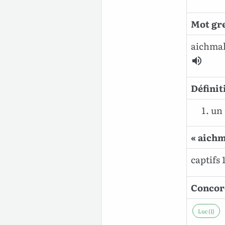
Mot gre
aichmal
Définit
un 
« aichm
captifs 1
Concord
Luc (1)