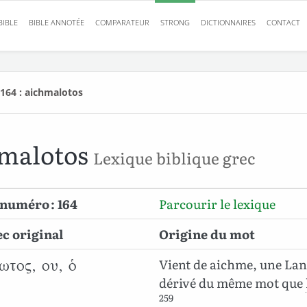
BIBLE
BIBLE ANNOTÉE
COMPARATEUR
STRONG
DICTIONNAIRES
CONTACT
164 : aichmalotos
hmalotos
Lexique biblique grec
numéro : 164
Parcourir le lexique
c original
Origine du mot
Vient de aichme, une Lan
ωτος, ου, ὁ
dérivé du même mot que
259