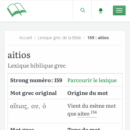
Men
Accueil
/
Lexique grec de la Bible
/
159 : aitios
aitios
Lexique biblique grec
Strong numéro : 159
Parcourir le lexique
Mot grec original
Origine du mot
Vient du même mot
αἴτιος, ου, ὁ
154
que
aiteo
Mot grec
Type de mot