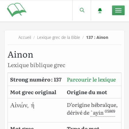
Men
Accueil
/
Lexique grec de la Bible
/
137 : Ainon
Ainon
Lexique biblique grec
Strong numéro : 137
Parcourir le lexique
Mot grec original
Origine du mot
D’origine hébraïque,
Αἰνών, ἡ
05869
dérivé de
`ayin
Mot grec
Type de mot