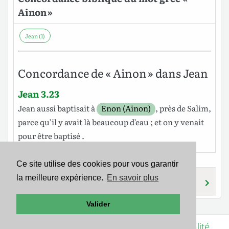
Ainon »
Jean (1)
Concordance de « Ainon » dans Jean
Jean 3.23
Jean
aussi
baptisait
à
Enon (Ainon)
,
près
de
Salim
,
parce qu
’il y
avait
là
beaucoup
d’eau
;
et
on y
venait
pour être
baptisé
.
Ce site utilise des cookies pour vous garantir
la meilleure expérience.
En savoir plus
AINOS
HAIREOMAI
Valider
Mentions légales
-
Politique de confidentialité