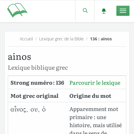
Men
Accueil
/
Lexique grec de la Bible
/
136 : ainos
ainos
Lexique biblique grec
Strong numéro : 136
Parcourir le lexique
Mot grec original
Origine du mot
Apparemment mot
αἶνος, ου, ὁ
primaire : une
histoire, mais utilisé
dans le sens de