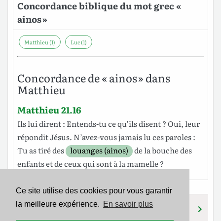
Concordance biblique du mot grec «
ainos »
Matthieu (1)
Luc (1)
Concordance de « ainos » dans
Matthieu
Matthieu 21.16
Ils
lui
dirent
:
Entends-tu
ce
qu’ils
disent
?
Oui
,
leur
répondit
Jésus
. N’avez-vous
jamais
lu
ces
paroles
:
Tu as
tiré
des
louanges (ainos)
de
la
bouche
des
enfants
et
de ceux qui sont à la
mamelle
?
Ce site utilise des cookies pour vous garantir
la meilleure expérience.
En savoir plus
AINIGMA
AINON