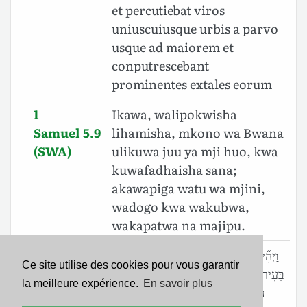
et percutiebat viros
uniuscuiusque urbis a parvo
usque ad maiorem et
conputrescebant
prominentes extales eorum
1
Ikawa, walipokwisha
Samuel 5.9
lihamisha, mkono wa Bwana
(SWA)
ulikuwa juu ya mji huo, kwa
kuwafadhaisha sana;
akawapiga watu wa mjini,
wadogo kwa wakubwa,
wakapatwa na majipu.
1
וַיְהִ֞י אַחֲרֵ֣י׀ הֵסַ֣בּוּ אֹתֹ֗ו וַתְּהִ֨י יַד־יְהוָ֤ה׀
Ce site utilise des cookies pour vous garantir
Samuel 5.9
בָּעִיר֙ מְהוּמָה֙ גְּדֹולָ֣ה מְאֹ֔ד וַיַּךְ֙ אֶת־אַנְשֵׁ֣י
la meilleure expérience.
En savoir plus
(BHS)
הָעִ֔יר מִקָּטֹ֖ן וְעַד־גָּדֹ֑ול וַיִּשָּׂתְר֥וּ לָהֶ֖ם