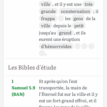
ville
, et il y eut une
très
grande
consternation
; il
frappa
les
gens
de la
ville
depuis le
petit
jusqu’au
grand
, et ils
eurent une éruption
d’hémorroïdes
.
Les Bibles d'étude
1
Et après qu’on l’eut
Samuel 5.9
transportée, la main de
(BAN)
l’Éternel fut sur la ville et il y
eut un fort grand effroi, et il
frappa les gens de la ville