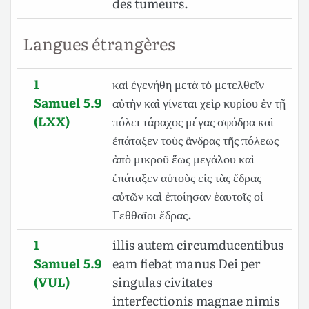
des tumeurs.
Langues étrangères
1
καὶ ἐγενήθη μετὰ τὸ μετελθεῖν
Samuel 5.9
αὐτὴν καὶ γίνεται χεὶρ κυρίου ἐν τῇ
(LXX)
πόλει τάραχος μέγας σφόδρα καὶ
ἐπάταξεν τοὺς ἄνδρας τῆς πόλεως
ἀπὸ μικροῦ ἕως μεγάλου καὶ
ἐπάταξεν αὐτοὺς εἰς τὰς ἕδρας
αὐτῶν καὶ ἐποίησαν ἑαυτοῖς οἱ
Γεθθαῖοι ἕδρας.
1
illis autem circumducentibus
Samuel 5.9
eam fiebat manus Dei per
(VUL)
singulas civitates
interfectionis magnae nimis