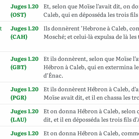
Juges 1.20
Et, selon que Moïse l’avait dit, on 
(OST)
Caleb, qui en déposséda les trois fil
t
Juges 1.20
Ils donnèrent ’Hebrone à Caleb, com
(CAH)
Mosché; et celui-là expulsa de là les 
Juges 1.20
Et ils donnèrent, selon que Moïse l’
(GBT)
Hébron à Caleb, qui en extermina les 
d’Énac.
Juges 1.20
Et ils donnèrent Hébron à Caleb, d’a
(PGR)
Moïse avait dit, et il en chassa les tr
Juges 1.20
Et on donna Hébron à Caleb, selon q
(LAU)
dit, et il en déposséda les trois fils d
Juges 1.20
Et on donna Hébron à Caleb, comme 