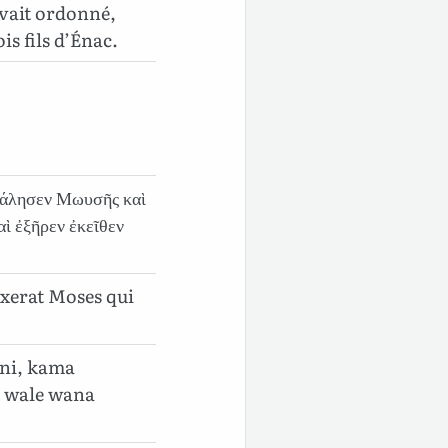
avait ordonné,
is fils d’Énac.
λάλησεν Μωυσῆς καὶ
αὶ ἐξῆρεν ἐκεῖθεν
xerat Moses qui
ni, kama
 wale wana