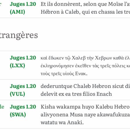
r
Juges 1.20
Et ils donnèrent, selon que Moïse l’
(AMI)
Hébron à Caleb, qui en chassa les tro
trangères
Juges 1.20
καὶ ἔδωκεν τῷ Χαλεβ τὴν Χεβρων καθὰ ἐ
(LXX)
ἐκληρονόμησεν ἐκεῖθεν τὰς τρεῖς πόλεις κ
τοὺς τρεῖς υἱοὺς Ενακ.
Juges 1.20
dederuntque Chaleb Hebron sicut di
(VUL)
delevit ex ea tres filios Enach
de
Juges 1.20
Kisha wakampa huyo Kalebu Hebro
(SWA)
alivyonena Musa naye akawafukuza
watatu wa Anaki.