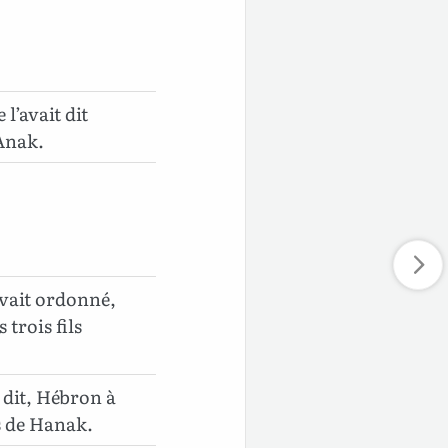
l’avait dit
’Anak.
avait ordonné,
trois fils
 dit, Hébron à
ls de Hanak.