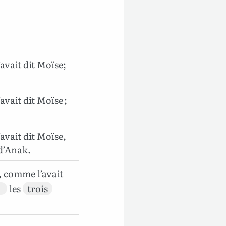
vait dit Moïse;
vait dit Moïse ;
vait dit Moïse,
 d’Anak.
, comme l’avait
les
trois