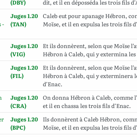
(DBY)
dit, et il en déposséda les trois fils d
Juges 1.20
Caleb eut pour apanage Hébron, com
 -
(TAN)
Moïse, et il en expulsa les trois fils 
Juges 1.20
Et ils donnèrent, selon que Moïse l’
(VIG)
Hébron à Caleb, qui y extermina les t
Juges 1.20
Et ils donnèrent, selon que Moïse l’
(FIL)
Hébron à Caleb, qui y exterminera les
d’Enac.
n
Juges 1.20
On donna Hébron à Caleb, comme l’a
(CRA)
et il en chassa les trois fils d’Enac.
er
Juges 1.20
Ils donnèrent à Caleb Hébron, comme
(BPC)
Moïse, et il en expulsa les trois fils 