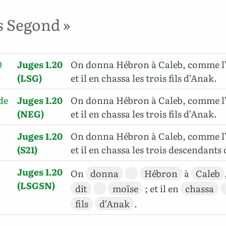
s Segond »
0
Juges 1.20
On donna Hébron à Caleb, comme l’a
(LSG)
et il en chassa les trois fils d’Anak.
de
Juges 1.20
On donna Hébron à Caleb, comme l’a
(NEG)
et il en chassa les trois fils d’Anak.
Juges 1.20
On donna Hébron à Caleb, comme l’a
(S21)
et il en chassa les trois descendants
Juges 1.20
On
donna
Hébron
à
Caleb
(LSGSN)
dit
moïse
; et il en
chassa
fils
d’Anak
.