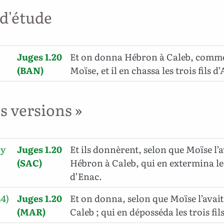
 d'étude
Juges 1.20
Et on donna Hébron à Caleb, comme 
(BAN)
Moïse, et il en chassa les trois fils d
es versions »
cy
Juges 1.20
Et ils donnèrent, selon que Moïse l’
(SAC)
Hébron à Caleb, qui en extermina les 
d’Enac.
44)
Juges 1.20
Et on donna, selon que Moïse l’avait
(MAR)
Caleb ; qui en déposséda les trois fi