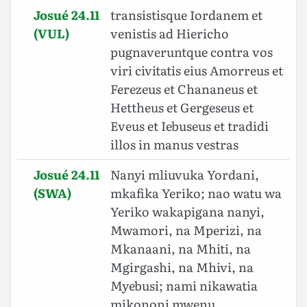
Josué 24.11
transistisque Iordanem et
(VUL)
venistis ad Hiericho
pugnaveruntque contra vos
viri civitatis eius Amorreus et
Ferezeus et Chananeus et
Hettheus et Gergeseus et
Eveus et Iebuseus et tradidi
illos in manus vestras
Josué 24.11
Nanyi mliuvuka Yordani,
(SWA)
mkafika Yeriko; nao watu wa
Yeriko wakapigana nanyi,
Mwamori, na Mperizi, na
Mkanaani, na Mhiti, na
Mgirgashi, na Mhivi, na
Myebusi; nami nikawatia
mikononi mwenu.