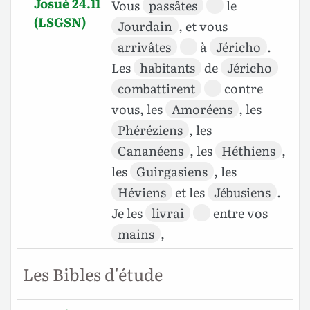
Josué 24.11
Vous
passâtes
le
(LSGSN)
Jourdain
, et vous
arrivâtes
à
Jéricho
.
Les
habitants
de
Jéricho
combattirent
contre
vous, les
Amoréens
, les
Phéréziens
, les
Cananéens
, les
Héthiens
,
les
Guirgasiens
, les
Héviens
et les
Jébusiens
.
Je les
livrai
entre vos
mains
,
Les Bibles d'étude