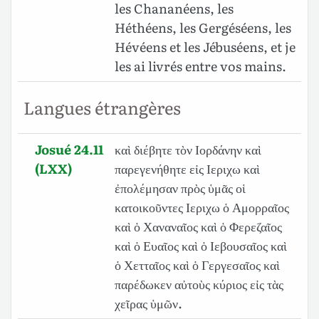
les Chananéens, les
Héthéens, les Gergéséens, les
Hévéens et les Jébuséens, et je
les ai livrés entre vos mains.
Langues étrangères
Josué 24.11
καὶ διέβητε τὸν Ιορδάνην καὶ
(LXX)
παρεγενήθητε εἰς Ιεριχω καὶ
ἐπολέμησαν πρὸς ὑμᾶς οἱ
κατοικοῦντες Ιεριχω ὁ Αμορραῖος
καὶ ὁ Χαναναῖος καὶ ὁ Φερεζαῖος
καὶ ὁ Ευαῖος καὶ ὁ Ιεβουσαῖος καὶ
ὁ Χετταῖος καὶ ὁ Γεργεσαῖος καὶ
παρέδωκεν αὐτοὺς κύριος εἰς τὰς
χεῖρας ὑμῶν.