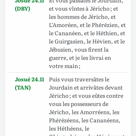
Josué 24.11
Et vous passâtes le Jourdain,
(DBY)
et vous vîntes à Jéricho ; et
les hommes de Jéricho, et
L’Amoréen, et le Phérézien, et
le Cananéen, et le Héthien, et
le Guirgasien, le Hévien, et le
Jébusien, vous firent la
guerre, et je les livrai en
votre main ;
Josué 24.11
Puis vous traversâtes le
(TAN)
Jourdain et arrivâtes devant
Jéricho ; et vous eûtes contre
vous les possesseurs de
Jéricho, les Amorréens, les
Phérézéens, les Cananéens,
les Héthéens, le