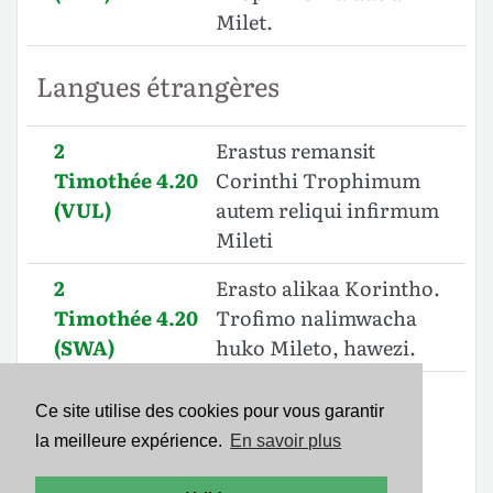
Milet.
Langues étrangères
2
Erastus remansit
Timothée 4.20
Corinthi Trophimum
(VUL)
autem reliqui infirmum
Mileti
2
Erasto alikaa Korintho.
Timothée 4.20
Trofimo nalimwacha
(SWA)
huko Mileto, hawezi.
2
Ἔραστος ἔμεινεν ἐν
Ce site utilise des cookies pour vous garantir
Timothée 4.20
Κορίνθῳ, Τρόφιμον δὲ
la meilleure expérience.
En savoir plus
(SBLGNT)
⸀ἀπέλιπον ἐν Μιλήτῳ
ἀσθενοῦντα.