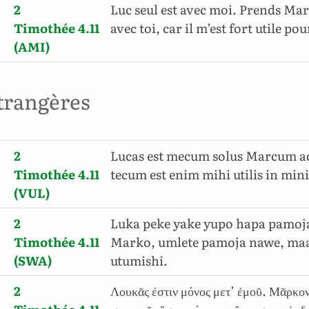
2
Luc seul est avec moi. Prends Mar
Timothée 4.11
avec toi, car il m’est fort utile po
(AMI)
trangères
2
Lucas est mecum solus Marcum a
Timothée 4.11
tecum est enim mihi utilis in min
(VUL)
2
Luka peke yake yupo hapa pamo
Timothée 4.11
Marko, umlete pamoja nawe, ma
(SWA)
utumishi.
2
Λουκᾶς ἐστιν μόνος μετ’ ἐμοῦ. Μᾶρκο