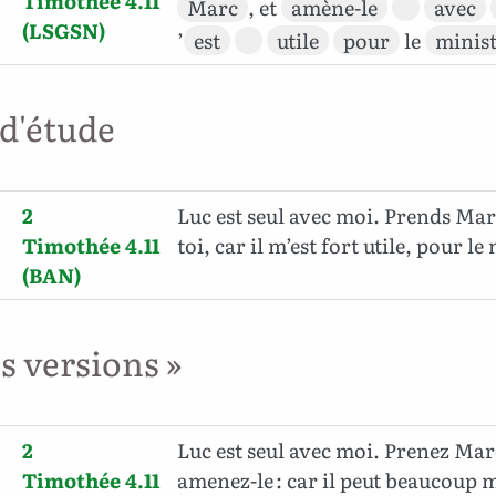
Timothée 4.11
Marc
, et
amène-le
avec
(LSGSN)
’
est
utile
pour
le
minis
 d'étude
2
Luc est seul avec moi. Prends Mar
Timothée 4.11
toi, car il m’est fort utile, pour le
(BAN)
es versions »
2
Luc est seul avec moi. Prenez Mar
Timothée 4.11
amenez-le : car il peut beaucoup m