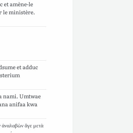
c et amène-le
ur le ministère.
dsume et adduc
isterium
ja nami. Umtwae
ana anifaa kwa
ν ἀναλαβὼν ἄγε μετὰ