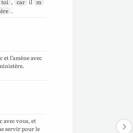
toi
,
car
il
m
tère
.
c et l’amène avec
 ministère.
c avec vous, et
e servir pour le