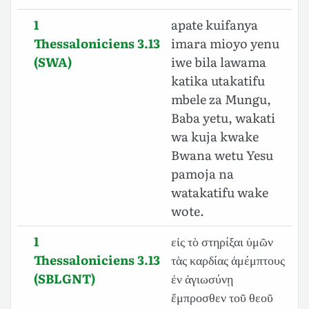
1
apate kuifanya
Thessaloniciens 3.13
imara mioyo yenu
(SWA)
iwe bila lawama
katika utakatifu
mbele za Mungu,
Baba yetu, wakati
wa kuja kwake
Bwana wetu Yesu
pamoja na
watakatifu wake
wote.
1
εἰς τὸ στηρίξαι ὑμῶν
Thessaloniciens 3.13
τὰς καρδίας ἀμέμπτους
(SBLGNT)
ἐν ἁγιωσύνῃ
ἔμπροσθεν τοῦ θεοῦ