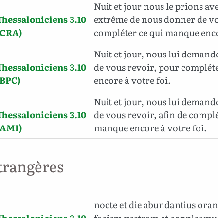
1
Nuit et jour nous le prions av
Thessaloniciens 3.10
extrême de nous donner de vou
(CRA)
compléter ce qui manque enco
1
Nuit et jour, nous lui deman
Thessaloniciens 3.10
de vous revoir, pour complét
(BPC)
encore à votre foi.
1
Nuit et jour, nous lui demand
Thessaloniciens 3.10
de vous revoir, afin de complé
(AMI)
manque encore à votre foi.
trangères
1
nocte et die abundantius oran
Thessaloniciens 3.10
faciem vestram et conpleamus