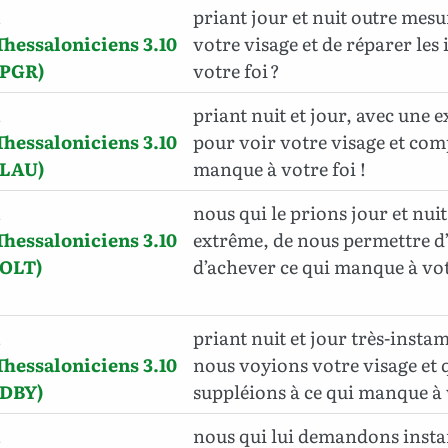
1
priant jour et nuit outre mesu
Thessaloniciens 3.10
votre visage et de réparer les
(PGR)
votre foi ?
1
priant nuit et jour, avec une 
Thessaloniciens 3.10
pour voir votre visage et com
(LAU)
manque à votre foi !
1
nous qui le prions jour et nui
Thessaloniciens 3.10
extrême, de nous permettre d’
(OLT)
d’achever ce qui manque à vot
1
priant nuit et jour très-inst
Thessaloniciens 3.10
nous voyions votre visage et 
(DBY)
suppléions à ce qui manque à v
1
nous qui lui demandons insta