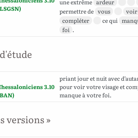
Thessaloniciens 3.10
une extrême
ardeur
(LSGSN)
permettre de
vous
voir
compléter
ce qui
manq
foi
.
 d'étude
1
priant jour et nuit avec d’auta
Thessaloniciens 3.10
pour voir votre visage et com
(BAN)
manque à votre foi.
es versions »