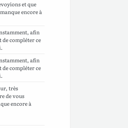
evoyions et que
i manque encore à
 instamment, afin
t de compléter ce
i.
 instamment, afin
t de compléter ce
i.
ur, très
re de vous
nque encore à