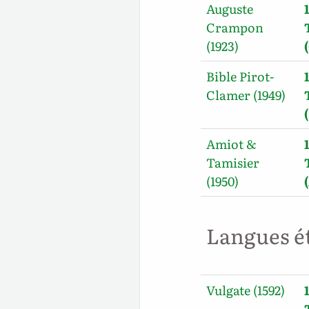
Auguste
Crampon
(1923)
Bible Pirot-
Clamer (1949)
Amiot &
Tamisier
(1950)
Langues é
Vulgate (1592)