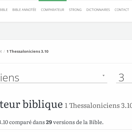
BIBLE
BIBLE ANNOTÉE
COMPARATEUR
STRONG
DICTIONNAIRES
CONTACT
t
/
1 Thessaloniciens 3.10
iens
3
eur biblique
1 Thessaloniciens 3.1
 3.10 comparé dans
29
versions de la Bible.