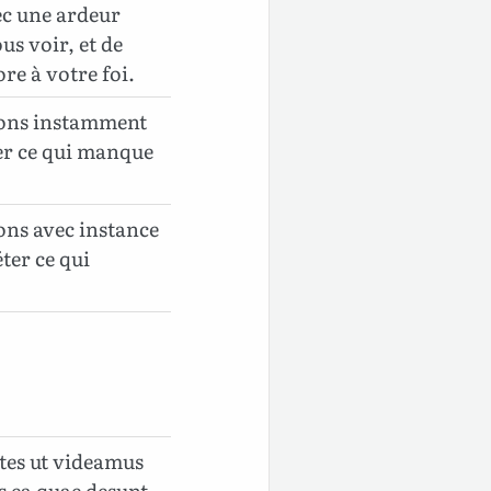
ec une ardeur
s voir, et de
re à votre foi.
dons instamment
er ce qui manque
ons avec instance
ter ce qui
tes ut videamus
 ea quae desunt