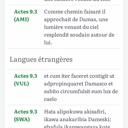
Actes 9.3
Comme chemin faisant il
(AMI)
approchait de Damas, une
lumière venant du ciel
resplendit soudain autour de
lui.
Langues étrangères
Actes 9.3
et cum iter faceret contigit ut
(VUL)
adpropinquaret Damasco et
subito circumfulsit eum lux de
caelo
Actes 9.3
Hata alipokuwa akisafiri,
(SWA)
ikawa anakaribia Dameski;
ghafula ikamwangaza kote