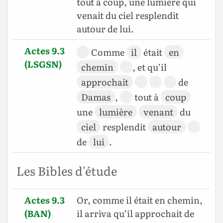
tout à coup, une lumière qui
venait du ciel resplendit
autour de lui.
Actes 9.3
Comme
il
était
en
(LSGSN)
chemin
, et qu’il
approchait
de
Damas
,
tout à
coup
une
lumière
venant
du
ciel
resplendit
autour
de
lui
.
Les Bibles d'étude
Actes 9.3
Or, comme il était en chemin,
(BAN)
il arriva qu’il approchait de