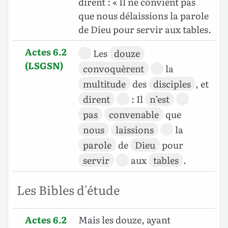
dirent : « Il ne convient pas
que nous délaissions la parole
de Dieu pour servir aux tables.
Actes 6.2
Les
douze
(LSGSN)
convoquèrent
la
multitude
des
disciples
, et
dirent
: Il
n’est
pas
convenable
que
nous
laissions
la
parole
de
Dieu
pour
servir
aux
tables
.
Les Bibles d'étude
Actes 6.2
Mais les douze, ayant