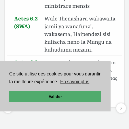
ministrare mensis
Actes 6.2
Wale Thenashara wakawaita
(SWA)
jamii ya wanafunzi,
wakasema, Haipendezi sisi
kuliacha neno la Mungu na
kuhudumu mezani.
Actes 6.2
προσκαλεσάμενοι δὲ οἱ δώδεκα τὸ
(SBLGNT)
πλῆθος τῶν μαθητῶν εἶπαν· Οὐκ
Ce site utilise des cookies pour vous garantir
ἀρεστόν ἐστιν ἡμᾶς καταλείψαντας
la meilleure expérience.
En savoir plus
τὸν λόγον τοῦ θεοῦ διακονεῖν
τραπέζαις·
Valider