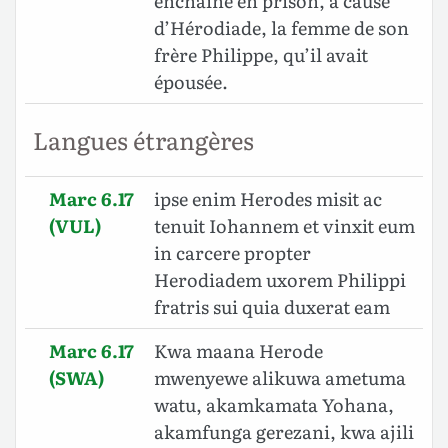
enchaîné en prison, à cause
d’Hérodiade, la femme de son
frère Philippe, qu’il avait
épousée.
Langues étrangères
Marc 6.17
ipse enim Herodes misit ac
(VUL)
tenuit Iohannem et vinxit eum
in carcere propter
Herodiadem uxorem Philippi
fratris sui quia duxerat eam
Marc 6.17
Kwa maana Herode
(SWA)
mwenyewe alikuwa ametuma
watu, akamkamata Yohana,
akamfunga gerezani, kwa ajili