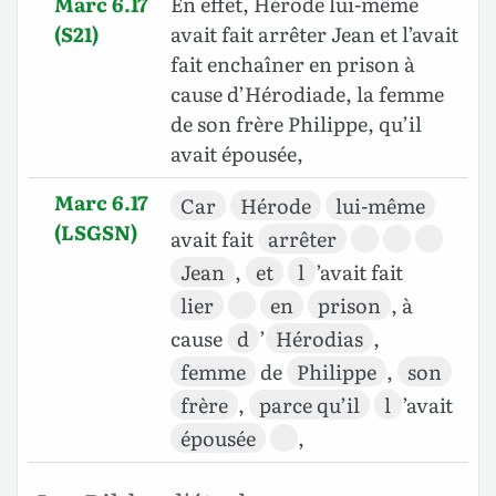
Marc 6.17
En effet, Hérode lui-même
(S21)
avait fait arrêter Jean et l’avait
fait enchaîner en prison à
cause d’Hérodiade, la femme
de son frère Philippe, qu’il
avait épousée,
Marc 6.17
Car
Hérode
lui-même
(LSGSN)
avait fait
arrêter
Jean
,
et
l
’avait fait
lier
en
prison
, à
cause
d
’
Hérodias
,
femme
de
Philippe
,
son
frère
,
parce qu’il
l
’avait
épousée
,