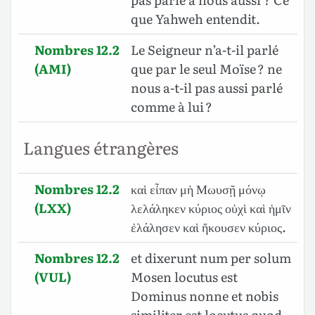
que Yahweh entendit.
Nombres 12.2
Le Seigneur n’a-t-il parlé
(AMI)
que par le seul Moïse ? ne
nous a-t-il pas aussi parlé
comme à lui ?
Langues étrangères
Nombres 12.2
καὶ εἶπαν μὴ Μωυσῇ μόνῳ
(LXX)
λελάληκεν κύριος οὐχὶ καὶ ἡμῖν
ἐλάλησεν καὶ ἤκουσεν κύριος.
Nombres 12.2
et dixerunt num per solum
(VUL)
Mosen locutus est
Dominus nonne et nobis
similiter est locutus quod