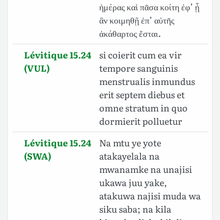
ἡμέρας καὶ πᾶσα κοίτη ἐφ’ ᾗ
ἂν κοιμηθῇ ἐπ’ αὐτῆς
ἀκάθαρτος ἔσται.
Lévitique 15.24
si coierit cum ea vir
(VUL)
tempore sanguinis
menstrualis inmundus
erit septem diebus et
omne stratum in quo
dormierit polluetur
Lévitique 15.24
Na mtu ye yote
(SWA)
atakayelala na
mwanamke na unajisi
ukawa juu yake,
atakuwa najisi muda wa
siku saba; na kila