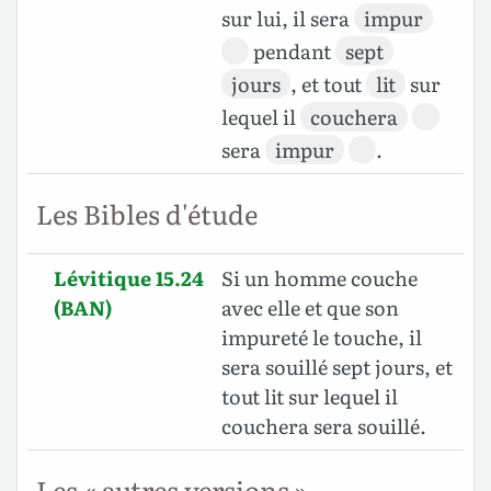
sur lui, il sera
impur
pendant
sept
jours
, et tout
lit
sur
lequel il
couchera
sera
impur
.
Les Bibles d'étude
Lévitique 15.24
Si un homme couche
(BAN)
avec elle et que son
impureté le touche, il
sera souillé sept jours, et
tout lit sur lequel il
couchera sera souillé.
Les « autres versions »