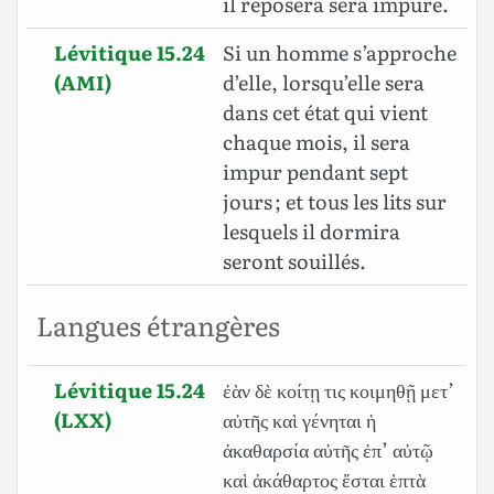
il reposera sera impure.
Lévitique 15.24
Si un homme s’approche
(AMI)
d’elle, lorsqu’elle sera
dans cet état qui vient
chaque mois, il sera
impur pendant sept
jours ; et tous les lits sur
lesquels il dormira
seront souillés.
Langues étrangères
Lévitique 15.24
ἐὰν δὲ κοίτῃ τις κοιμηθῇ μετ’
(LXX)
αὐτῆς καὶ γένηται ἡ
ἀκαθαρσία αὐτῆς ἐπ’ αὐτῷ
καὶ ἀκάθαρτος ἔσται ἑπτὰ