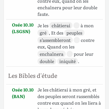
contre eux, quand on les
enchaînera pour leur double
faute.
Osée 10.10
Je les
châtierai
à mon
(LSGSN)
gré
, Et des
peuples
s’assembleront
contre
eux, Quand on les
enchaînera
pour leur
double
iniquité
.
Les Bibles d'étude
Osée 10.10
Je les châtierai à mon gré, et
(BAN)
des peuples seront rassemblés
contre eux quand on les liera à