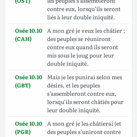
(OST)
les peuples s’assembleront
contre eux, lorsqu’ils seront
liés à leur double iniquité.
Osée 10.10
A mon gré je veux les châtier ;
(CAH)
des peuples se réuniront
contre eux quand ils seront
mis sous le joug pour leur
double iniquité.
Osée 10.10
Mais je les punirai selon mes
(GBT)
désirs, et les peuples
s’assembleront contre eux,
lorsqu’ils seront châtiés pour
leur double iniquité
.
Osée 10.10
A mon gré je les châtierai (et
(PGR)
des peuples s’uniront contre