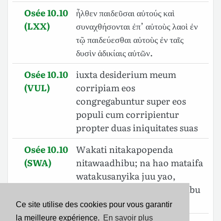
Osée 10.10
ἦλθεν παιδεῦσαι αὐτούς καὶ
(LXX)
συναχθήσονται ἐπ’ αὐτοὺς λαοὶ ἐν
τῷ παιδεύεσθαι αὐτοὺς ἐν ταῖς
δυσὶν ἀδικίαις αὐτῶν.
Osée 10.10
iuxta desiderium meum
(VUL)
corripiam eos
congregabuntur super eos
populi cum corripientur
propter duas iniquitates suas
Osée 10.10
Wakati nitakapopenda
(SWA)
nitawaadhibu; na hao mataifa
watakusanyika juu yao,
watakapofungwa kwa sababu
ya makosa yao mawili.
Ce site utilise des cookies pour vous garantir
la meilleure expérience.
En savoir plus