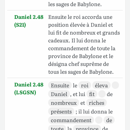
les sages de Babylone.
Daniel 2.48
Ensuite le roi accorda une
(S21)
position élevée à Daniel et
lui fit de nombreux et grands
cadeaux. Il lui donna le
commandement de toute la
province de Babylone et le
désigna chef suprême de
tous les sages de Babylone.
Daniel 2.48
Ensuite
le
roi
éleva
(LSGSN)
Daniel
, et lui
fit
de
nombreux
et
riches
présents
; il lui donna le
commandement
de
toute
la
province
de