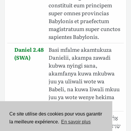
constituit eum principem
super omnes provincias
Babylonis et praefectum
magistratuum super cunctos
sapientes Babylonis.
Daniel 2.48
Basi mfalme akamtukuza
(SWA)
Danielii, akampa zawadi
kubwa nyingi sana,
akamfanya kuwa mkubwa
juu ya uliwali wote wa
Babeli, na kuwa liwali mkuu
juu ya wote wenye hekima
wa Babeli.
Ce site utilise des cookies pour vous garantir
Daniel 2.48
אֱדַ֨יִן מַלְכָּ֜א לְדָנִיֵּ֣אל רַבִּ֗י וּמַתְּנָ֨ן רַבְרְבָ֤ן
la meilleure expérience.
En savoir plus
(BHS)
שַׂגִּיאָן֙ יְהַב־לֵ֔הּ וְהַ֨שְׁלְטֵ֔הּ עַ֖ל כָּל־מְדִינַ֣ת