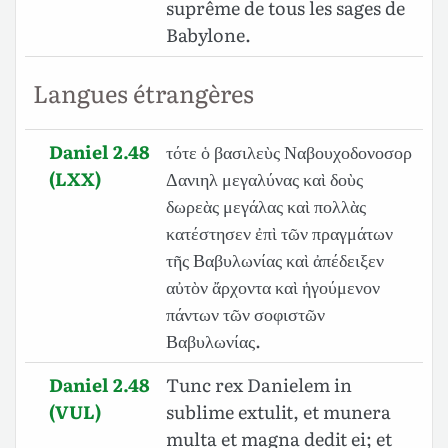
suprême de tous les sages de
Babylone.
Langues étrangères
Daniel 2.48
τότε ὁ βασιλεὺς Ναβουχοδονοσορ
(LXX)
Δανιηλ μεγαλύνας καὶ δοὺς
δωρεὰς μεγάλας καὶ πολλὰς
κατέστησεν ἐπὶ τῶν πραγμάτων
τῆς Βαβυλωνίας καὶ ἀπέδειξεν
αὐτὸν ἄρχοντα καὶ ἡγούμενον
πάντων τῶν σοφιστῶν
Βαβυλωνίας.
Daniel 2.48
Tunc rex Danielem in
(VUL)
sublime extulit, et munera
multa et magna dedit ei; et