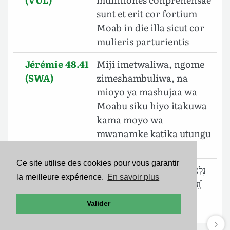
sunt et erit cor fortium
Moab in die illa sicut cor
mulieris parturientis
Jérémie 48.41
Miji imetwaliwa, ngome
(SWA)
zimeshambuliwa, na
mioyo ya mashujaa wa
Moabu siku hiyo itakuwa
kama moyo wa
mwanamke katika utungu
wake.
Ce site utilise des cookies pour vous garantir
Jérémie 48.41
נִלְכְּדָה֙ הַקְּרִיֹּ֔ות וְהַמְּצָדֹ֖ות נִתְפָּ֑שָׂה
la meilleure expérience.
En savoir plus
(BHS)
וְֽ֠הָיָה לֵ֞ב גִּבֹּורֵ֤י מֹואָב֙ בַּיֹּ֣ום הַה֔וּא
כְּלֵ֖ב אִשָּׁ֥ה מְצֵרָֽה׃
Valider