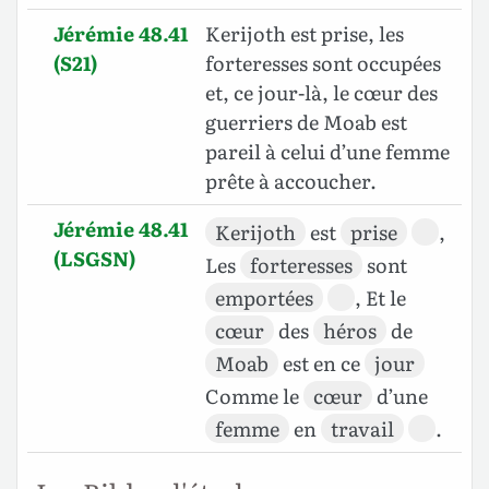
Jérémie 48.41
Kerijoth est prise, les
(S21)
forteresses sont occupées
et, ce jour-là, le cœur des
guerriers de Moab est
pareil à celui d’une femme
prête à accoucher.
Jérémie 48.41
Kerijoth
est
prise
,
(LSGSN)
Les
forteresses
sont
emportées
, Et le
cœur
des
héros
de
Moab
est en ce
jour
Comme le
cœur
d’une
femme
en
travail
.