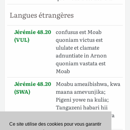
Langues étrangères
Jérémie 48.20
confusus est Moab
(VUL)
quoniam victus est
ululate et clamate
adnuntiate in Arnon
quoniam vastata est
Moab
Jérémie 48.20
Moabu ameaibishwa, kwa
(SWA)
maana amevunjika;
Pigeni yowe na kulia;
Tangazeni habari hii
katika Arnoni, Ya kuwa
Moabu ameharibika.
Ce site utilise des cookies pour vous garantir