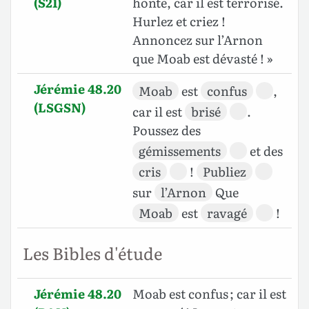
(S21)
honte, car il est terrorisé.
Hurlez et criez !
Annoncez sur l’Arnon
que Moab est dévasté ! »
Jérémie 48.20
Moab
est
confus
,
(LSGSN)
car il est
brisé
.
Poussez des
gémissements
et des
cris
!
Publiez
sur
l’Arnon
Que
Moab
est
ravagé
!
Les Bibles d'étude
Jérémie 48.20
Moab est confus ; car il est