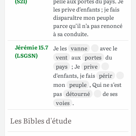
(S21)
pelle aux portes du pays. Je
les prive d’enfants ; je fais
disparaître mon peuple
parce qu’il n’a pas renoncé
à sa conduite.
Jérémie 15.7
Je les
vanne
avec le
(LSGSN)
vent
aux
portes
du
pays
; Je
prive
d’enfants, je fais
périr
mon
peuple
, Qui ne s’est
pas
détourné
de ses
voies
.
Les Bibles d'étude