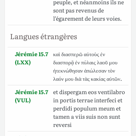
peuple, et néanmoins ils ne
sont pas revenus de
l’égarement de leurs voies.
Langues étrangères
Jérémie 15.7
καὶ διασπερῶ αὐτοὺς ἐν
(LXX)
διασπορᾷ ἐν πύλαις λαοῦ μου
ἠτεκνώθησαν ἀπώλεσαν τὸν
λαόν μου διὰ τὰς κακίας αὐτῶν.
Jérémie 15.7
et dispergam eos ventilabro
(VUL)
in portis terrae interfeci et
perdidi populum meum et
tamen a viis suis non sunt
reversi