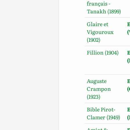
français -
Tanakh (1899)
Glaire et
E
Vigouroux
(
(1902)
Fillion (1904)
E
(
Auguste
E
Crampon
(1923)
Bible Pirot-
E
Clamer (1949)
(
Amiot &
E