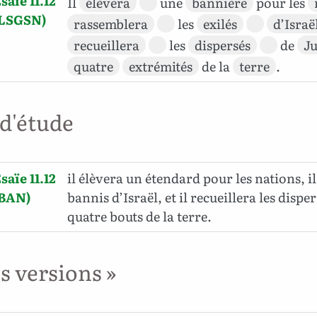
saïe 11.12
Il
élèvera
une
bannière
pour les
(LSGSN)
rassemblera
les
exilés
d’Israë
recueillera
les
dispersés
de
J
quatre
extrémités
de la
terre
.
 d'étude
saïe 11.12
il élèvera un étendard pour les nations, i
(BAN)
bannis d’Israël, et il recueillera les dispe
quatre bouts de la terre.
es versions »