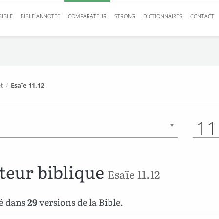
BIBLE
BIBLE ANNOTÉE
COMPARATEUR
STRONG
DICTIONNAIRES
CONTACT
t
/
Esaïe 11.12
11
eur biblique
Esaïe 11.12
ré dans
29
versions de la Bible.