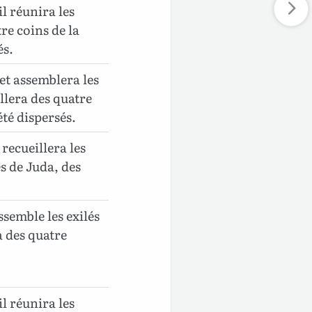
il réunira les
tre coins de la
és.
 et assemblera les
illera des quatre
été dispersés.
 recueillera les
és de Juda, des
ssemble les exilés
a des quatre
il réunira les