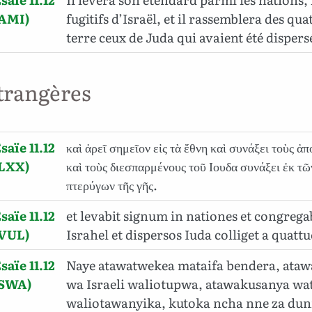
(AMI)
fugitifs d’Israël, et il rassemblera des qua
terre ceux de Juda qui avaient été dispers
trangères
saïe 11.12
καὶ ἀρεῖ σημεῖον εἰς τὰ ἔθνη καὶ συνάξει τοὺς 
(LXX)
καὶ τοὺς διεσπαρμένους τοῦ Ιουδα συνάξει ἐκ τ
πτερύγων τῆς γῆς.
saïe 11.12
et levabit signum in nationes et congrega
(VUL)
Israhel et dispersos Iuda colliget a quattu
saïe 11.12
Naye atawatwekea mataifa bendera, ata
(SWA)
wa Israeli waliotupwa, atawakusanya wa
waliotawanyika, kutoka ncha nne za dun