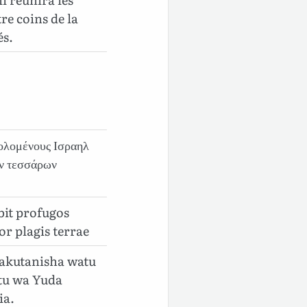
tre coins de la
és.
ἀπολομένους Ισραηλ
ῶν τεσσάρων
bit profugos
or plagis terrae
wakutanisha watu
tu wa Yuda
ia.