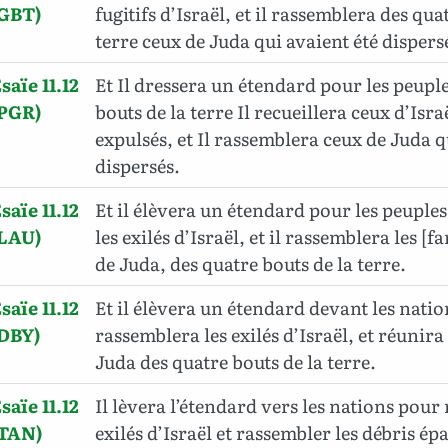
(GBT)
fugitifs d’Israël, et il rassemblera des qua
terre ceux de Juda qui avaient été dispers
saïe 11.12
Et Il dressera un étendard pour les peuple
(PGR)
bouts de la terre Il recueillera ceux d’Isra
expulsés, et Il rassemblera ceux de Juda q
dispersés.
saïe 11.12
Et il élèvera un étendard pour les peuples ;
(LAU)
les exilés d’Israël, et il rassemblera les [f
de Juda, des quatre bouts de la terre.
saïe 11.12
Et il élèvera un étendard devant les natio
(DBY)
rassemblera les exilés d’Israël, et réunira
Juda des quatre bouts de la terre.
saïe 11.12
Il lèvera l’étendard vers les nations pour r
(TAN)
exilés d’Israël et rassembler les débris ép