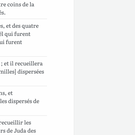
tre coins de la
és.
s, et des quatre
ël qui furent
ui furent
 et il recueillera
amilles] dispersées
ns, et
 les dispersés de
ecueillir les
ars de Juda des