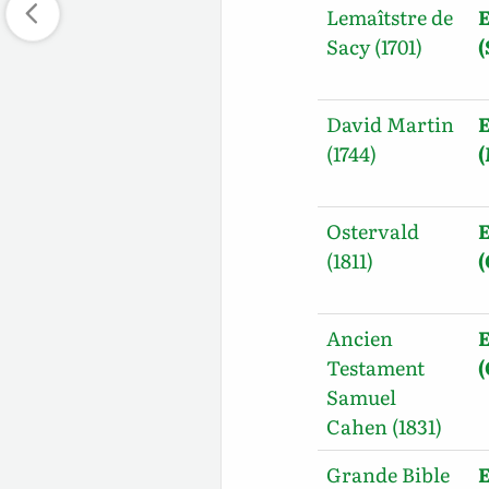
Lemaîtstre de
E
Sacy (1701)
David Martin
E
(1744)
Ostervald
E
(1811)
Ancien
E
Testament
Samuel
Cahen (1831)
Grande Bible
E