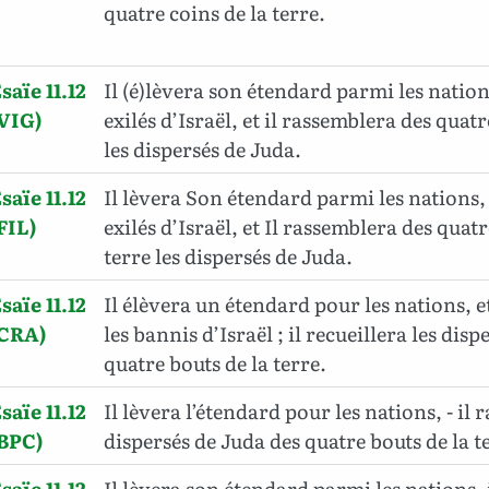
quatre coins de la terre.
saïe 11.12
Il (é)lèvera son étendard parmi les nations
VIG)
exilés d’Israël, et il rassemblera des quatr
les dispersés de Juda.
saïe 11.12
Il lèvera Son étendard parmi les nations, e
FIL)
exilés d’Israël, et Il rassemblera des quatr
terre les dispersés de Juda.
saïe 11.12
Il élèvera un étendard pour les nations, e
(CRA)
les bannis d’Israël ; il recueillera les dis
quatre bouts de la terre.
saïe 11.12
Il lèvera l’étendard pour les nations, - il 
BPC)
dispersés de Juda des quatre bouts de la t
saïe 11.12
Il lèvera son étendard parmi les nations, 