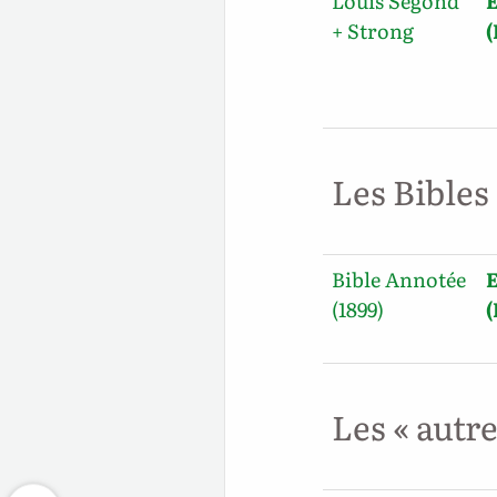
Louis Segond
E
+ Strong
Les Bibles
Bible Annotée
E
(1899)
Les « autr