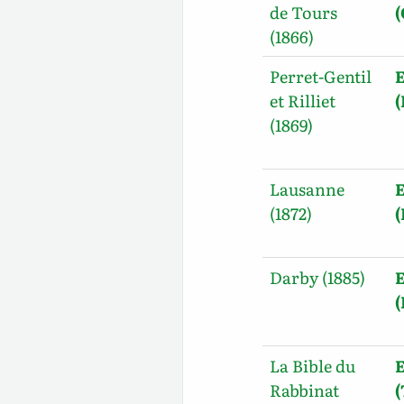
de Tours
(1866)
Perret-Gentil
E
et Rilliet
(1869)
Lausanne
E
(1872)
Darby (1885)
E
La Bible du
E
Rabbinat