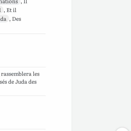
nations
, Il
l
, Et il
uda
, Des
l rassemblera les
rsés de Juda des