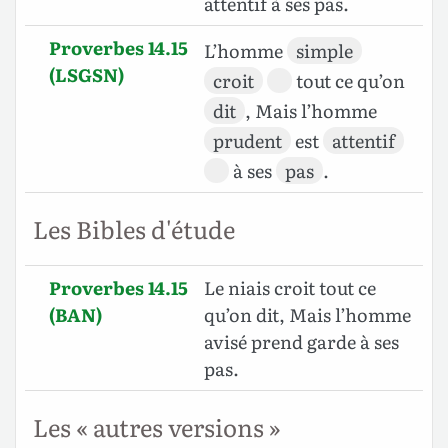
attentif à ses pas.
Proverbes 14.15
L’homme
simple
(LSGSN)
croit
tout ce qu’on
dit
, Mais l’homme
prudent
est
attentif
à ses
pas
.
Les Bibles d'étude
Proverbes 14.15
Le niais croit tout ce
(BAN)
qu’on dit, Mais l’homme
avisé prend garde à ses
pas.
Les « autres versions »