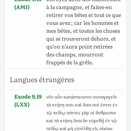
(AMI)
à la campagne, et faites-en
retirer vos bêtes et tout ce que
vous avez ; car les hommes et
mes bêtes, et toutes les choses
qui se trouveront dehors, et
qu’on n’aura point retirées
des champs, mourront
frappés de la grêle.
Langues étrangères
Exode 9.19
νῦν οὖν κατάσπευσον συναγαγεῖν
(LXX)
τὰ κτήνη σου καὶ ὅσα σοί ἐστιν ἐν
τῷ πεδίῳ πάντες γὰρ οἱ ἄνθρωποι
καὶ τὰ κτήνη ὅσα ἂν εὑρεθῇ ἐν τῷ
πεδίῳ καὶ μὴ εἰσέλθῃ εἰς οἰκίαν