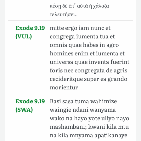
πέσῃ δὲ ἐπ’ αὐτὰ ἡ χάλαζα
τελευτήσει.
Exode 9.19
mitte ergo iam nunc et
(VUL)
congrega iumenta tua et
omnia quae habes in agro
homines enim et iumenta et
universa quae inventa fuerint
foris nec congregata de agris
cecideritque super ea grando
morientur
Exode 9.19
Basi sasa tuma wahimize
(SWA)
waingie ndani wanyama
wako na hayo yote uliyo nayo
mashambani; kwani kila mtu
na kila mnyama apatikanaye