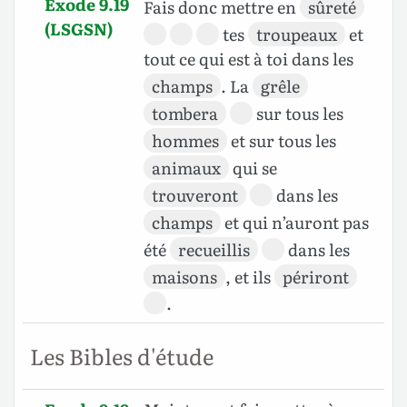
Exode 9.19
Fais donc mettre en
sûreté
(LSGSN)
tes
troupeaux
et
tout ce qui est à toi dans les
champs
. La
grêle
tombera
sur tous les
hommes
et sur tous les
animaux
qui se
trouveront
dans les
champs
et qui n’auront pas
été
recueillis
dans les
maisons
, et ils
périront
.
Les Bibles d'étude