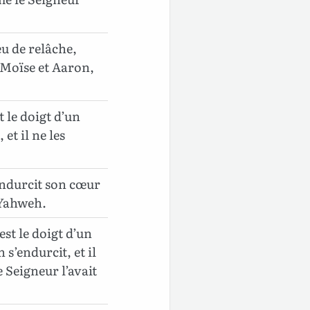
eu de relâche,
t Moïse et Aaron,
t le doigt d’un
et il ne les
endurcit son cœur
t Yahweh.
st le doigt d’un
 s’endurcit, et il
 Seigneur l’avait