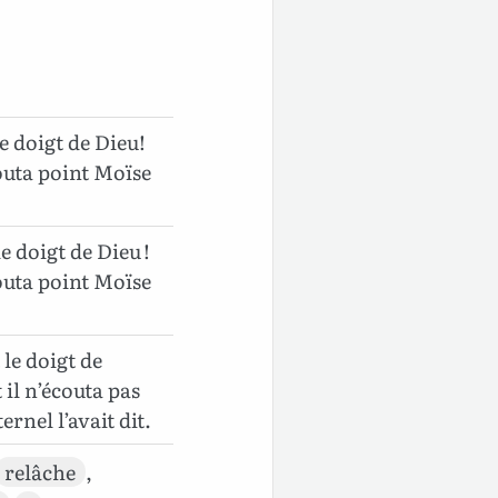
e doigt de Dieu!
couta point Moïse
e doigt de Dieu !
couta point Moïse
 le doigt de
 il n’écouta pas
rnel l’avait dit.
relâche
,