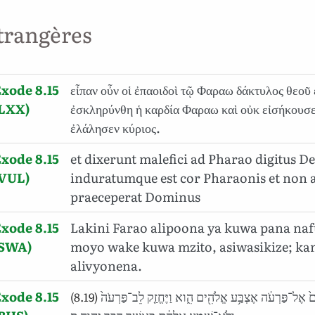
trangères
xode 8.15
εἶπαν οὖν οἱ ἐπαοιδοὶ τῷ Φαραω δάκτυλος θεοῦ 
(LXX)
ἐσκληρύνθη ἡ καρδία Φαραω καὶ οὐκ εἰσήκουσ
ἐλάλησεν κύριος.
xode 8.15
et dixerunt malefici ad Pharao digitus De
(VUL)
induratumque est cor Pharaonis et non au
praeceperat Dominus
xode 8.15
Lakini Farao alipoona ya kuwa pana na
(SWA)
moyo wake kuwa mzito, asiwasikize; k
alivyonena.
xode 8.15
וַיֹּאמְר֤וּ הַֽחַרְטֻמִּים֙ אֶל־פַּרְעֹ֔ה אֶצְבַּ֥ע אֱלֹהִ֖ים הִ֑וא וַיֶּחֱזַ֤ק לֵב־פַּרְעֹה֙
(8.19)