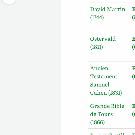
David Martin
E
(1744)
Ostervald
E
(1811)
Ancien
E
Testament
Samuel
Cahen (1831)
Grande Bible
E
de Tours
(1866)