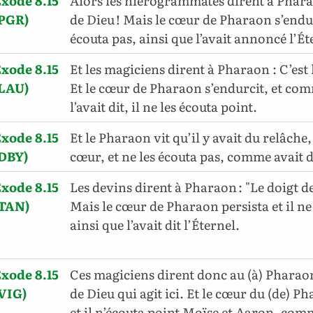
xode 8.15
Alors les hiérogrammates dirent à Pharaon
(PGR)
de Dieu ! Mais le cœur de Pharaon s’endurc
écouta pas, ainsi que l’avait annoncé l’Ét
xode 8.15
Et les magiciens dirent à Pharaon : C’est 
(LAU)
Et le cœur de Pharaon s’endurcit, et com
l’avait dit, il ne les écouta point.
xode 8.15
Et le Pharaon vit qu’il y avait du relâche,
(DBY)
cœur, et ne les écouta pas, comme avait di
xode 8.15
Les devins dirent à Pharaon : "Le doigt de 
(TAN)
Mais le cœur de Pharaon persista et il ne
ainsi que l’avait dit l’Éternel.
xode 8.15
Ces magiciens dirent donc au (à) Pharaon 
VIG)
de Dieu qui agit ici. Et le cœur du (de) P
et il n’écouta point Moïse et Aaron, com