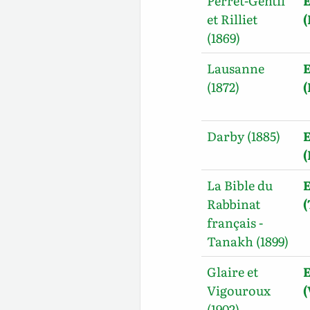
Perret-Gentil
E
et Rilliet
(1869)
Lausanne
E
(1872)
Darby (1885)
E
La Bible du
E
Rabbinat
français -
Tanakh (1899)
Glaire et
E
Vigouroux
(
(1902)