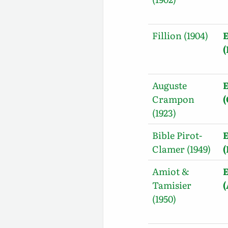
Fillion (1904)
E
(
Auguste
E
Crampon
(1923)
Bible Pirot-
E
Clamer (1949)
(
Amiot &
E
Tamisier
(1950)