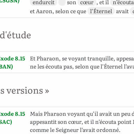
(LSGSN)
endurcit
son
cœur
, et il
n’écout
et Aaron, selon ce que
l’Éternel
avait
 d'étude
xode 8.15
Et Pharaon, se voyant tranquille, appesa
(BAN)
ne les écouta pas, selon que l’Éternel l’ava
es versions »
xode 8.15
Mais Pharaon voyant qu’il avait un peu d
(SAC)
appesantit son cœur, et il n’écouta point
comme le Seigneur l’avait ordonné.