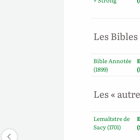
+ Strong
Les Bibles
Bible Annotée
E
(1899)
Les « autr
Lemaîtstre de
E
Sacy (1701)