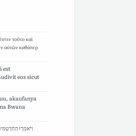
ἐστιν τοῦτο καὶ
εν αὐτῶν καθάπερ
i est
divit eos sicut
fuu, akaufanya
ama Bwana