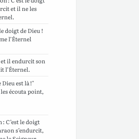
 : C’est le doigt
it et il ne les
ernel.
le doigt de Dieu !
me l’Éternel
 et il endurcit son
t l’Éternel.
Dieu est là !"
 les écouta point,
: C’est le doigt
haraon s’endurcit,
me le Seigneur