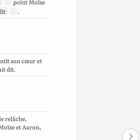
a
point Moïse
dit
.
ntit son cœur et
it dit.
e relâche,
 Moïse et Aaron,