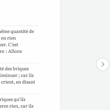
 même quantité de
 en rien
er. C’est
tre : Allons
té des briques
iminuer ; car ils
s crient, en disant
riques qu’ils
rez rien, car ils