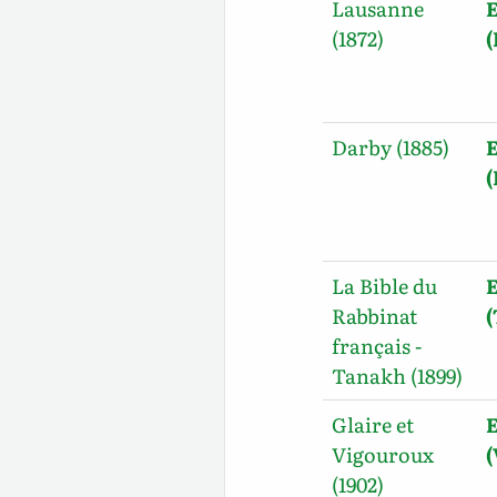
Lausanne
E
(1872)
Darby (1885)
E
La Bible du
E
Rabbinat
français -
Tanakh (1899)
Glaire et
E
Vigouroux
(
(1902)