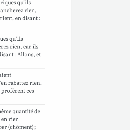
riques qu’ils
trancherez rien,
rient, en disant :
ues qu’ils
ez rien, car ils
isant : Allons, et
aient
en rabattez rien.
 profèrent ces
 même quantité de
 en rien
per (chôment) ;