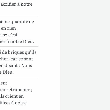
sacrifier à notre
 même quantité de
 en rien
er; c’est
fier à notre Dieu.
 de briques qu’ils
her, car ce sont
en disant : Nous
e Dieu.
ient
en retrancher ;
ils crient en
ifices à notre