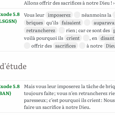
Allons offrir des sacrifices à notre Dieu ! ›
xode 5.8
Vous leur
imposerez
néanmoins la
(LSGSN)
briques
qu’ils
faisaient
auparava
retrancherez
rien ; car ce sont des
voilà pourquoi ils
crient
, en
disant
offrir des
sacrifices
à notre
Die
 d'étude
xode 5.8
Mais vous leur imposerez la tâche de briq
(BAN)
toujours faite ; vous n’en retrancherez rie
paresseux ; c’est pourquoi ils crient : Nou
faire un sacrifice à notre Dieu.