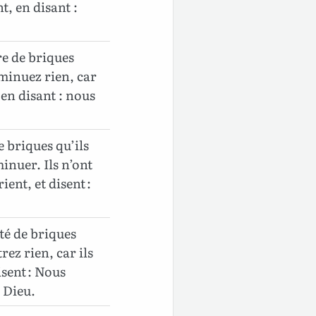
t, en disant :
e de briques
diminuez rien, car
t en disant : nous
 briques qu’ils
inuer. Ils n’ont
ient, et disent :
té de briques
rez rien, car ils
isent : Nous
e Dieu.