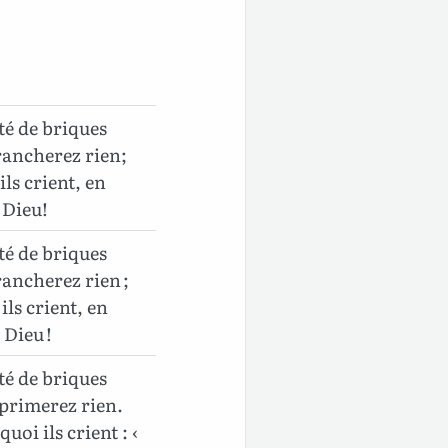
té de briques
trancherez rien;
ls crient, en
 Dieu!
té de briques
rancherez rien ;
ils crient, en
 Dieu !
té de briques
pprimerez rien.
uoi ils crient : ‹