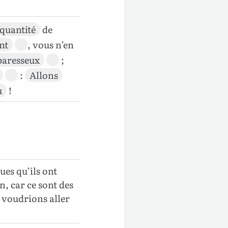
quantité
de
nt
, vous n’en
paresseux
;
:
Allons
u
!
ues qu’ils ont
n, car ce sont des
s voudrions aller