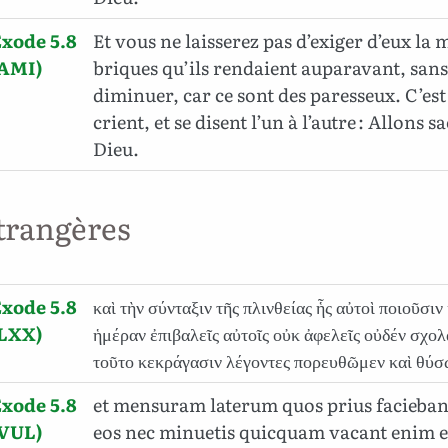
xode 5.8
Et vous ne laisserez pas d’exiger d’eux la
(AMI)
briques qu’ils rendaient auparavant, sans
diminuer, car ce sont des paresseux. C’est
crient, et se disent l’un à l’autre : Allons s
Dieu.
trangères
xode 5.8
καὶ τὴν σύνταξιν τῆς πλινθείας ἧς αὐτοὶ ποιοῦσι
(LXX)
ἡμέραν ἐπιβαλεῖς αὐτοῖς οὐκ ἀφελεῖς οὐδέν σχολ
τοῦτο κεκράγασιν λέγοντες πορευθῶμεν καὶ θύ
xode 5.8
et mensuram laterum quos prius facieban
(VUL)
eos nec minuetis quicquam vacant enim e