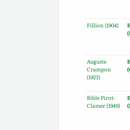
Fillion (1904)
E
(
Auguste
E
Crampon
(1923)
Bible Pirot-
E
Clamer (1949)
(