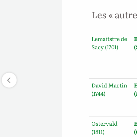
Les « autr
Lemaîtstre de
E
Sacy (1701)
David Martin
E
(1744)
Ostervald
E
(1811)