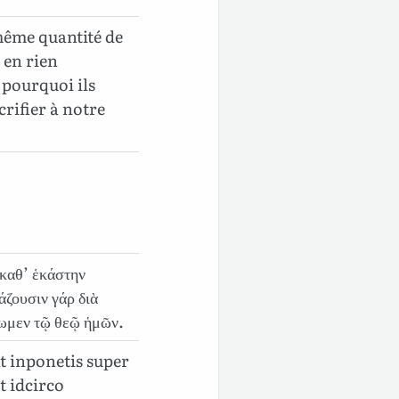
 même quantité de
 en rien
 pourquoi ils
acrifier à notre
ν καθ’ ἑκάστην
άζουσιν γάρ διὰ
σωμεν τῷ θεῷ ἡμῶν.
t inponetis super
t idcirco