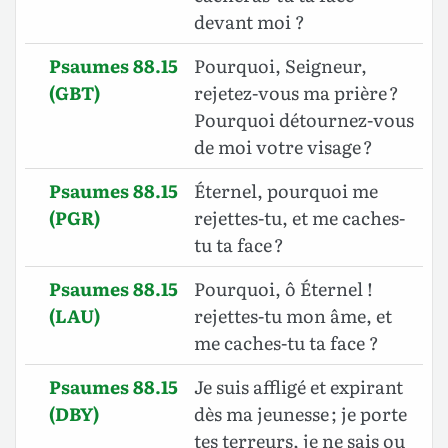
devant moi ?
Psaumes 88.15
Pourquoi, Seigneur,
(GBT)
rejetez-vous ma prière ?
Pourquoi détournez-vous
de moi votre visage ?
Psaumes 88.15
Éternel, pourquoi me
(PGR)
rejettes-tu, et me caches-
tu ta face ?
Psaumes 88.15
Pourquoi, ô Éternel !
(LAU)
rejettes-tu mon âme, et
me caches-tu ta face ?
Psaumes 88.15
Je suis affligé et expirant
(DBY)
dès ma jeunesse ; je porte
tes terreurs, je ne sais ou