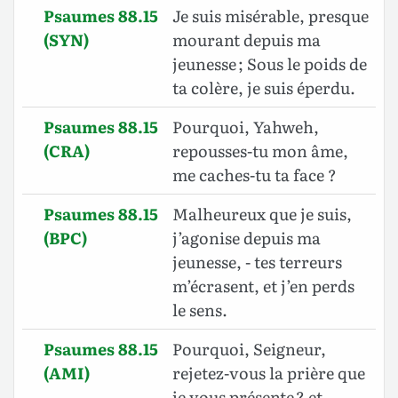
Psaumes 88.15
Je suis misérable, presque
(SYN)
mourant depuis ma
jeunesse ; Sous le poids de
ta colère, je suis éperdu.
Psaumes 88.15
Pourquoi, Yahweh,
(CRA)
repousses-tu mon âme,
me caches-tu ta face ?
Psaumes 88.15
Malheureux que je suis,
(BPC)
j’agonise depuis ma
jeunesse, - tes terreurs
m’écrasent, et j’en perds
le sens.
Psaumes 88.15
Pourquoi, Seigneur,
(AMI)
rejetez-vous la prière que
je vous présente ? et