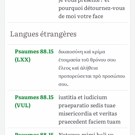
pourquoi détournez-vous
de moi votre face
Langues étrangères
Psaumes 88.15
δικαιοσύνη καὶ κρίμα
(LXX)
ἑτοιμασία τοῦ θρόνου σου
ἔλεος καὶ ἀλήθεια
προπορεύσεται πρὸ προσώπου
σου.
Psaumes 88.15
iustitia et iudicium
(VUL)
praeparatio sedis tuae
misericordia et veritas
praecedent faciem tuam
Psaumes 88.15
Nateswa mimi hali ya