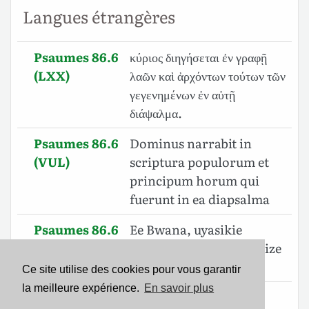
Langues étrangères
Psaumes 86.6
κύριος διηγήσεται ἐν γραφῇ
(LXX)
λαῶν καὶ ἀρχόντων τούτων τῶν
γεγενημένων ἐν αὐτῇ
διάψαλμα.
Psaumes 86.6
Dominus narrabit in
(VUL)
scriptura populorum et
principum horum qui
fuerunt in ea diapsalma
Psaumes 86.6
Ee Bwana, uyasikie
(SWA)
maombi yangu; Uisikilize
sauti ya dua zangu.
Ce site utilise des cookies pour vous garantir
la meilleure expérience.
En savoir plus
Psaumes 86.6
הַאֲזִ֣ינָה יְ֭הוָה תְּפִלָּתִ֑י וְ֝הַקְשִׁ֗יבָה