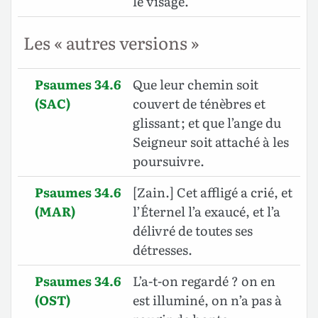
le visage.
Les « autres versions »
Psaumes 34.6
Que leur chemin soit
(SAC)
couvert de ténèbres et
glissant ; et que l’ange du
Seigneur soit attaché à les
poursuivre.
Psaumes 34.6
[Zain.] Cet affligé a crié, et
(MAR)
l’Éternel l’a exaucé, et l’a
délivré de toutes ses
détresses.
Psaumes 34.6
L’a-t-on regardé ? on en
(OST)
est illuminé, on n’a pas à