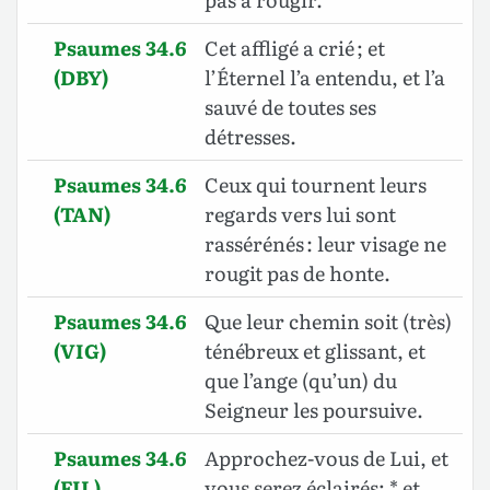
Psaumes 34.6
Cet affligé a crié ; et
(DBY)
l’Éternel l’a entendu, et l’a
sauvé de toutes ses
détresses.
Psaumes 34.6
Ceux qui tournent leurs
(TAN)
regards vers lui sont
rassérénés : leur visage ne
rougit pas de honte.
Psaumes 34.6
Que leur chemin soit (très)
(VIG)
ténébreux et glissant, et
que l’ange (qu’un) du
Seigneur les poursuive.
Psaumes 34.6
Approchez-vous de Lui, et
(FIL)
vous serez éclairés; * et