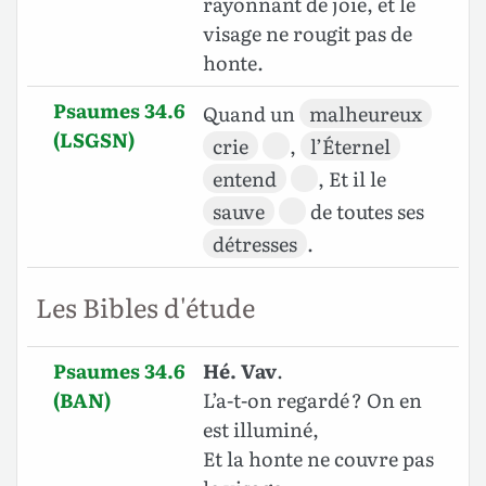
rayonnant de joie, et le
visage ne rougit pas de
honte.
Psaumes 34.6
Quand un
malheureux
(LSGSN)
crie
,
l’Éternel
entend
, Et il le
sauve
de toutes ses
détresses
.
Les Bibles d'étude
Psaumes 34.6
Hé. Vav
.
(BAN)
L’a-t-on regardé ? On en
est illuminé,
Et la honte ne couvre pas