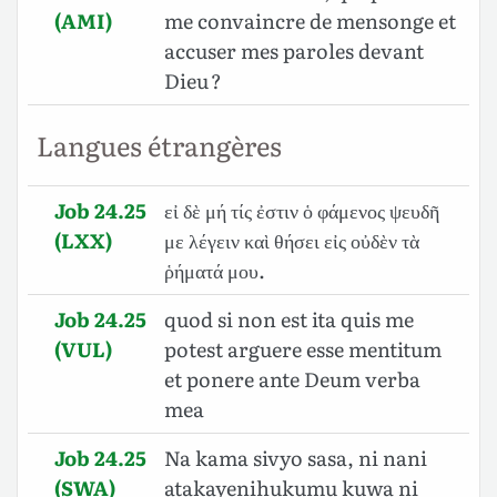
(AMI)
me convaincre de mensonge et
accuser mes paroles devant
Dieu ?
Langues étrangères
Job 24.25
εἰ δὲ μή τίς ἐστιν ὁ φάμενος ψευδῆ
(LXX)
με λέγειν καὶ θήσει εἰς οὐδὲν τὰ
ῥήματά μου.
Job 24.25
quod si non est ita quis me
(VUL)
potest arguere esse mentitum
et ponere ante Deum verba
mea
Job 24.25
Na kama sivyo sasa, ni nani
(SWA)
atakayenihukumu kuwa ni