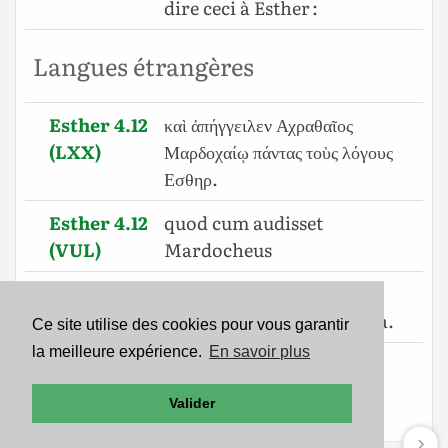
dire ceci à Esther :
Langues étrangères
Esther 4.12
καὶ ἀπήγγειλεν Αχραθαῖος
(LXX)
Μαρδοχαίῳ πάντας τοὺς λόγους
Εσθηρ.
Esther 4.12
quod cum audisset
(VUL)
Mardocheus
Esther 4.12
Basi wakamwambia
(SWA)
Mordekai maneno ya Esta.
Ce site utilise des cookies pour vous garantir
la meilleure expérience.
En savoir plus
Esther 4.12
וַיַּגִּ֣ידוּ לְמָרְדֳּכָ֔י אֵ֖ת דִּבְרֵ֥י אֶסְתֵּֽר׃ פ
(BHS)
Valider