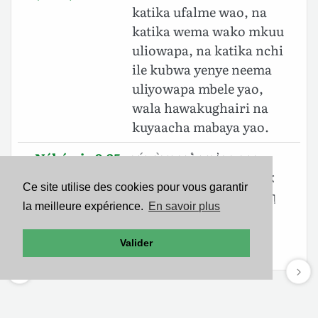
katika ufalme wao, na
katika wema wako mkuu
uliowapa, na katika nchi
ile kubwa yenye neema
uliyowapa mbele yao,
wala hawakughairi na
kuyaacha mabaya yao.
Néhémie 9.35
וְהֵ֣ם בְּמַלְכוּתָם֩ וּבְטוּבְךָ֨ הָרָ֜ב
(BHS)
אֲשֶׁר־נָתַ֣תָּ לָהֶ֗ם וּבְאֶ֨רֶץ הָרְחָבָ֧ה
Ce site utilise des cookies pour vous garantir
וְהַשְּׁמֵנָ֛ה אֲשֶׁר־נָתַ֥תָּ לִפְנֵיהֶ֖ם לֹ֣א
la meilleure expérience.
En savoir plus
עֲבָד֑וּךָ וְֽלֹא־שָׁ֔בוּ מִמַּֽעַלְלֵיהֶ֖ם
הָרָעִֽים׃
Valider