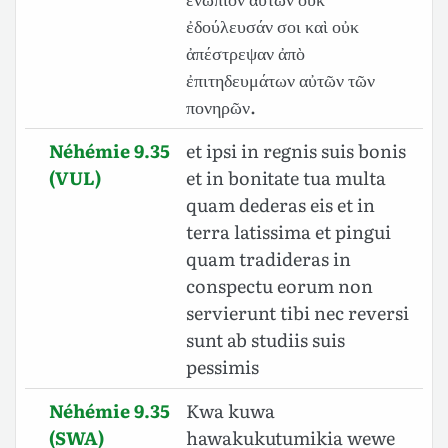
ἐδούλευσάν σοι καὶ οὐκ
ἀπέστρεψαν ἀπὸ
ἐπιτηδευμάτων αὐτῶν τῶν
πονηρῶν.
Néhémie 9.35
et ipsi in regnis suis bonis
(VUL)
et in bonitate tua multa
quam dederas eis et in
terra latissima et pingui
quam tradideras in
conspectu eorum non
servierunt tibi nec reversi
sunt ab studiis suis
pessimis
Néhémie 9.35
Kwa kuwa
(SWA)
hawakukutumikia wewe