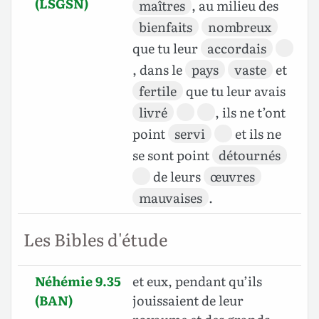
(LSGSN)
maîtres
, au milieu des
bienfaits
nombreux
que tu leur
accordais
, dans le
pays
vaste
et
fertile
que tu leur avais
livré
, ils ne t’ont
point
servi
et ils ne
se sont point
détournés
de leurs
œuvres
mauvaises
.
Les Bibles d'étude
Néhémie 9.35
et eux, pendant qu’ils
(BAN)
jouissaient de leur