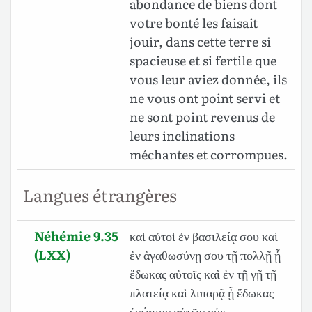
abondance de biens dont
votre bonté les faisait
jouir, dans cette terre si
spacieuse et si fertile que
vous leur aviez donnée, ils
ne vous ont point servi et
ne sont point revenus de
leurs inclinations
méchantes et corrompues.
Langues étrangères
Néhémie 9.35
καὶ αὐτοὶ ἐν βασιλείᾳ σου καὶ
(LXX)
ἐν ἀγαθωσύνῃ σου τῇ πολλῇ ᾗ
ἔδωκας αὐτοῖς καὶ ἐν τῇ γῇ τῇ
πλατείᾳ καὶ λιπαρᾷ ᾗ ἔδωκας
ἐνώπιον αὐτῶν οὐκ