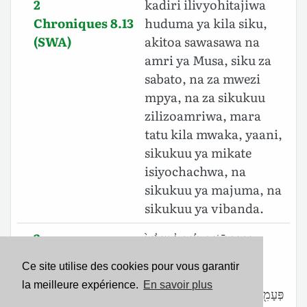
2
kadiri ilivyohitajiwa
Chroniques 8.13
huduma ya kila siku,
(SWA)
akitoa sawasawa na
amri ya Musa, siku za
sabato, na za mwezi
mpya, na za sikukuu
zilizoamriwa, mara
tatu kila mwaka, yaani,
sikukuu ya mikate
isiyochachwa, na
sikukuu ya majuma, na
sikukuu ya vibanda.
2
וּבִדְבַר־יֹ֣ום בְּיֹ֗ום לְהַעֲלֹות֙
Chroniques 8.13
כְּמִצְוַ֣ת מֹשֶׁ֔ה לַשַּׁבָּתֹות֙
Ce site utilise des cookies pour vous garantir
(BHS)
וְלֶ֣חֳדָשִׁ֔ים וְלַמֹּ֣ועֲדֹ֔ות שָׁלֹ֥ושׁ
la meilleure expérience.
En savoir plus
פְּעָמִ֖ים בַּשָּׁנָ֑ה בְּחַ֧ג הַמַּצֹּ֛ות וּבְחַ֥ג