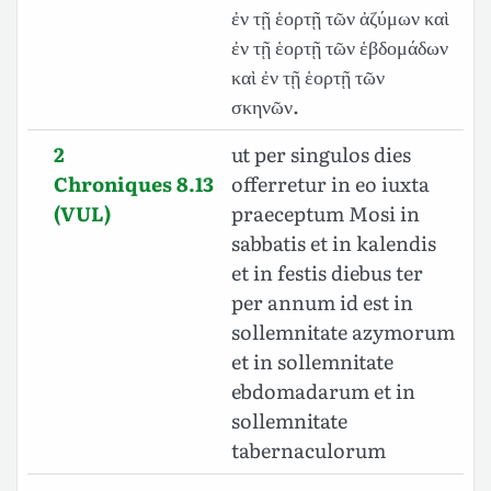
ἐν τῇ ἑορτῇ τῶν ἀζύμων καὶ
ἐν τῇ ἑορτῇ τῶν ἑβδομάδων
καὶ ἐν τῇ ἑορτῇ τῶν
σκηνῶν.
2
ut per singulos dies
Chroniques 8.13
offerretur in eo iuxta
(VUL)
praeceptum Mosi in
sabbatis et in kalendis
et in festis diebus ter
per annum id est in
sollemnitate azymorum
et in sollemnitate
ebdomadarum et in
sollemnitate
tabernaculorum