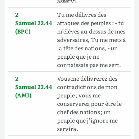
asservi.
2
Tu me délivres des
Samuel 22.44
attaques des peuples : - tu
(BPC)
m’élèves au-dessus de mes
adversaires, Tu me mets à
la tête des nations, - un
peuple que je ne
connaissais pas me sert.
2
Vous me délivrerez des
Samuel 22.44
contradictions de mon
(AMI)
peuple ; vous me
conserverez pour être le
chef des nations ; un
peuple que j’ignore me
servira.