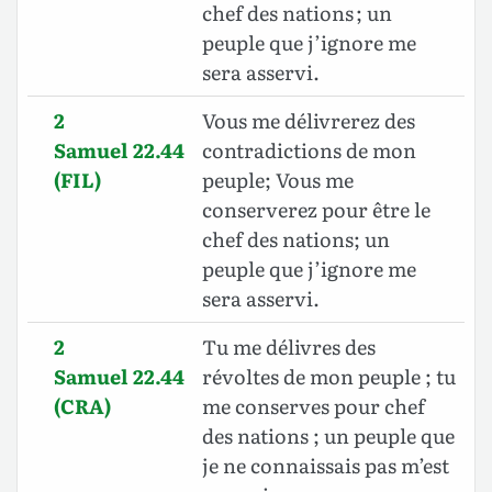
chef des nations ; un
peuple que j’ignore me
sera asservi.
2
Vous me délivrerez des
Samuel 22.44
contradictions de mon
(FIL)
peuple; Vous me
conserverez pour être le
chef des nations; un
peuple que j’ignore me
sera asservi.
2
Tu me délivres des
Samuel 22.44
révoltes de mon peuple ; tu
(CRA)
me conserves pour chef
des nations ; un peuple que
je ne connaissais pas m’est