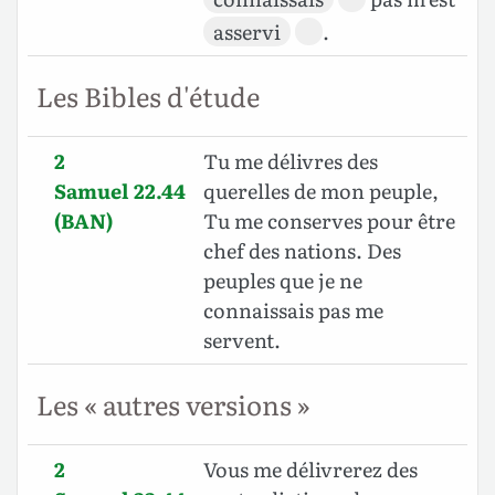
asservi
.
Les Bibles d'étude
2
Tu me délivres des
Samuel 22.44
querelles de mon peuple,
(BAN)
Tu me conserves pour être
chef des nations. Des
peuples que je ne
connaissais pas me
servent.
Les « autres versions »
2
Vous me délivrerez des