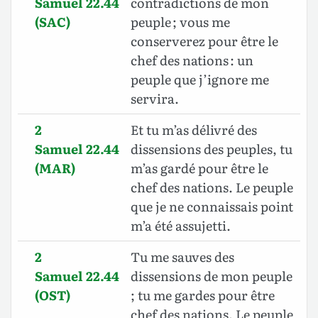
Samuel 22.44
contradictions de mon
(SAC)
peuple ; vous me
conserverez pour être le
chef des nations : un
peuple que j’ignore me
servira.
2
Et tu m’as délivré des
Samuel 22.44
dissensions des peuples, tu
(MAR)
m’as gardé pour être le
chef des nations. Le peuple
que je ne connaissais point
m’a été assujetti.
2
Tu me sauves des
Samuel 22.44
dissensions de mon peuple
(OST)
; tu me gardes pour être
chef des nations. Le peuple