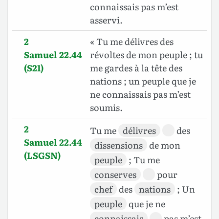
connaissais pas m’est
asservi.
2
« Tu me délivres des
Samuel 22.44
révoltes de mon peuple ; tu
(S21)
me gardes à la tête des
nations ; un peuple que je
ne connaissais pas m’est
soumis.
2
Tu me
délivres
des
Samuel 22.44
dissensions
de mon
(LSGSN)
peuple
; Tu me
conserves
pour
chef
des
nations
; Un
peuple
que je ne
connaissais
pas m’est