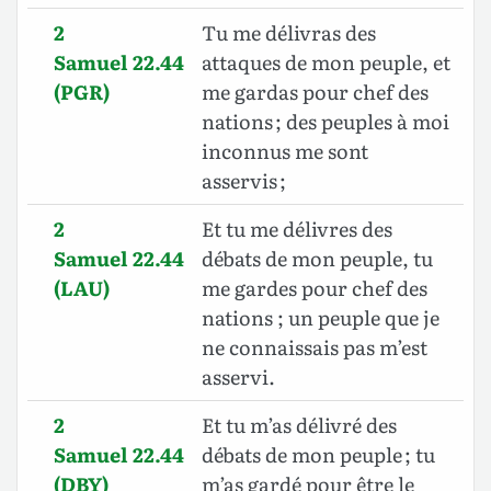
2
Tu me délivras des
Samuel 22.44
attaques de mon peuple, et
(PGR)
me gardas pour chef des
nations ; des peuples à moi
inconnus me sont
asservis ;
2
Et tu me délivres des
Samuel 22.44
débats de mon peuple, tu
(LAU)
me gardes pour chef
des
nations ; un peuple que je
ne connaissais pas m’est
asservi.
2
Et tu m’as délivré des
Samuel 22.44
débats de mon peuple ; tu
(DBY)
m’as gardé pour être le