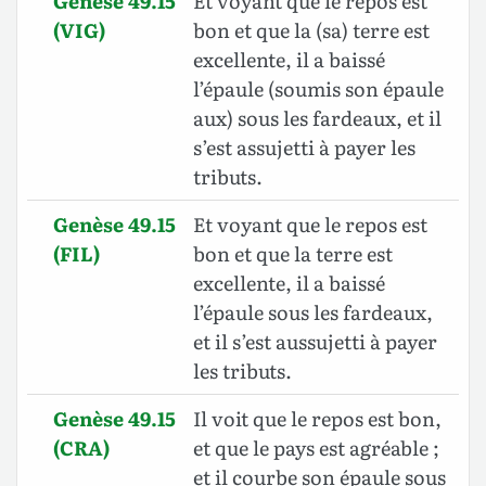
Genèse 49.15
Et voyant que le repos est
(VIG)
bon et que la (sa) terre est
excellente, il a baissé
l’épaule (soumis son épaule
aux) sous les fardeaux, et il
s’est assujetti à payer les
tributs.
Genèse 49.15
Et voyant que le repos est
(FIL)
bon et que la terre est
excellente, il a baissé
l’épaule sous les fardeaux,
et il s’est aussujetti à payer
les tributs.
Genèse 49.15
Il voit que le repos est bon,
(CRA)
et que le pays est agréable ;
et il courbe son épaule sous