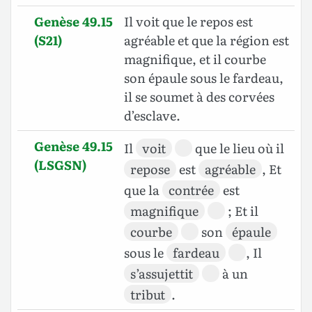
Genèse 49.15
Il voit que le repos est
(S21)
agréable et que la région est
magnifique, et il courbe
son épaule sous le fardeau,
il se soumet à des corvées
d’esclave.
Genèse 49.15
Il
voit
que le lieu où il
(LSGSN)
repose
est
agréable
, Et
que la
contrée
est
magnifique
; Et il
courbe
son
épaule
sous le
fardeau
, Il
s’assujettit
à un
tribut
.