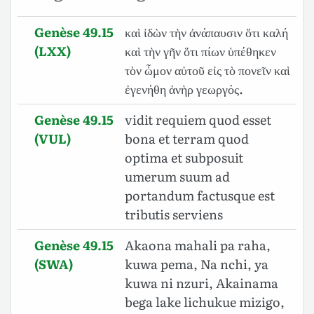
Genèse 49.15
καὶ ἰδὼν τὴν ἀνάπαυσιν ὅτι καλή
(LXX)
καὶ τὴν γῆν ὅτι πίων ὑπέθηκεν
τὸν ὦμον αὐτοῦ εἰς τὸ πονεῖν καὶ
ἐγενήθη ἀνὴρ γεωργός.
Genèse 49.15
vidit requiem quod esset
(VUL)
bona et terram quod
optima et subposuit
umerum suum ad
portandum factusque est
tributis serviens
Genèse 49.15
Akaona mahali pa raha,
(SWA)
kuwa pema, Na nchi, ya
kuwa ni nzuri, Akainama
bega lake lichukue mizigo,