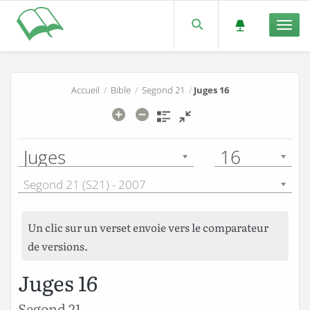
Men
Accueil
/
Bible
/
Segond 21
/
Juges 16
Juges
16
Segond 21 (S21) - 2007
Un clic sur un verset envoie vers le comparateur
de versions.
Juges 16
Segond 21