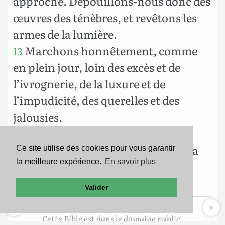
approche. Dépouillons-nous donc des
œuvres des ténèbres, et revêtons les
armes de la lumière.
Marchons honnêtement, comme
13
en plein jour, loin des excès et de
l’ivrognerie, de la luxure et de
l’impudicité, des querelles et des
jalousies.
Mais revêtez-vous du Seigneur
14
Jésus-Christ, et n’ayez pas soin de la
Ce site utilise des cookies pour vous garantir
la meilleure expérience.
En savoir plus
chair pour en satisfaire les
convoitises.
Valider
Cette Bible est dans le domaine public.