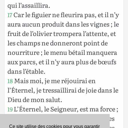
qui l’assaillira.
Car le figuier ne fleurira pas, et il n’y
17
aura aucun produit dans les vignes ; le
fruit de l’olivier trompera l’attente, et
les champs ne donneront point de
nourriture ; le menu bétail manquera
aux parcs, et il n’y aura plus de bœufs
dans l’étable.
Mais moi, je me réjouirai en
18
l’Éternel, je tressaillirai de joie dans le
Dieu de mon salut.
L’Éternel, le Seigneur, est ma force ;
19
il rendra mes pieds pareils à ceux des
biches, et il me fera marcher sur mes
Ce site utilise des cookies pour vous garantir