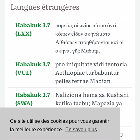
Langues étrangères
Habakuk 3.7
πορείας αἰωνίας αὐτοῦ ἀντὶ
(LXX)
κόπων εἶδον σκηνώματα
Αἰθιόπων πτοηθήσονται καὶ αἱ
σκηναὶ γῆς Μαδιαμ.
Habakuk 3.7
pro iniquitate vidi tentoria
(VUL)
Aethiopiae turbabuntur
pelles terrae Madian
Habakuk 3.7
Naliziona hema za Kushani
(SWA)
katika taabu; Mapazia ya
nchi ya Midiani
yakatetemeka.
Ce site utilise des cookies pour vous garantir
la meilleure expérience.
En savoir plus
Habakuk 3.7
תַּ֣חַת אָ֔וֶן רָאִ֖יתִי אָהֳלֵ֣י כוּשָׁ֑ן יִרְגְּז֕וּן