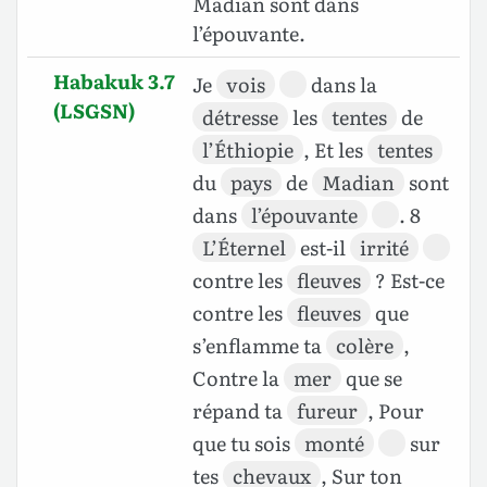
Madian sont dans
l’épouvante.
Habakuk 3.7
Je
vois
dans la
(LSGSN)
détresse
les
tentes
de
l’Éthiopie
, Et les
tentes
du
pays
de
Madian
sont
dans
l’épouvante
. 8
L’Éternel
est-il
irrité
contre les
fleuves
? Est-ce
contre les
fleuves
que
s’enflamme ta
colère
,
Contre la
mer
que se
répand ta
fureur
, Pour
que tu sois
monté
sur
tes
chevaux
, Sur ton