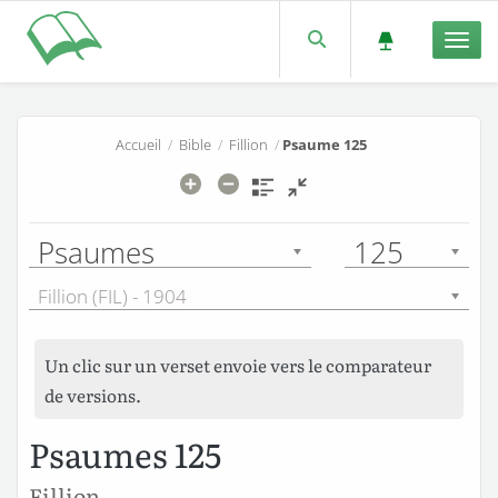
Men
Accueil
/
Bible
/
Fillion
/
Psaume 125
Psaumes
125
Fillion (FIL) - 1904
Un clic sur un verset envoie vers le comparateur
de versions.
Psaumes 125
Fillion