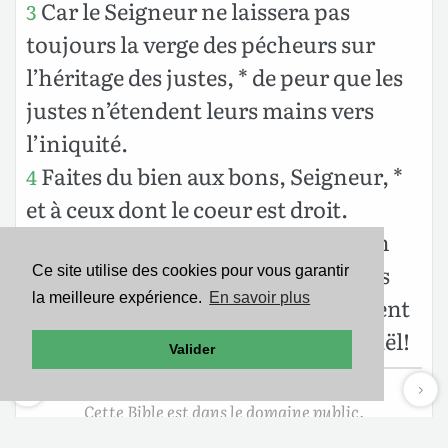
Car le Seigneur ne laissera pas
3
toujours la verge des pécheurs sur
l’héritage des justes, * de peur que les
justes n’étendent leurs mains vers
l’iniquité.
Faites du bien aux bons, Seigneur, *
4
et à ceux dont le coeur est droit.
Quant à ceux qui se détournent en
5
des voies tortueuses, le Seigneur les
Ce site utilise des cookies pour vous garantir
la meilleure expérience.
En savoir plus
emmènera avec ceux qui commettent
l’iniquité. * Que la paix soit sur Israël!
Valider
Cette Bible est dans le domaine public.