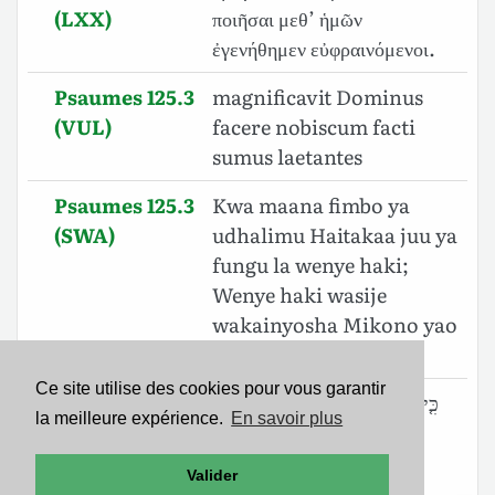
(LXX)
ποιῆσαι μεθ’ ἡμῶν
ἐγενήθημεν εὐφραινόμενοι.
Psaumes 125.3
magnificavit Dominus
(VUL)
facere nobiscum facti
sumus laetantes
Psaumes 125.3
Kwa maana fimbo ya
(SWA)
udhalimu Haitakaa juu ya
fungu la wenye haki;
Wenye haki wasije
wakainyosha Mikono yao
kwenye upotovu.
Ce site utilise des cookies pour vous garantir
Psaumes 125.3
כִּ֤י לֹ֪א יָנ֡וּחַ שֵׁ֤בֶט הָרֶ֗שַׁע עַל֮ גֹּורַ֪ל
la meilleure expérience.
En savoir plus
(BHS)
הַֽצַּדִּ֫יקִ֥ים לְמַ֡עַן לֹא־יִשְׁלְח֖וּ
הַצַּדִּיקִ֨ים בְּעַוְלָ֬תָה יְדֵיהֶֽם׃
Valider