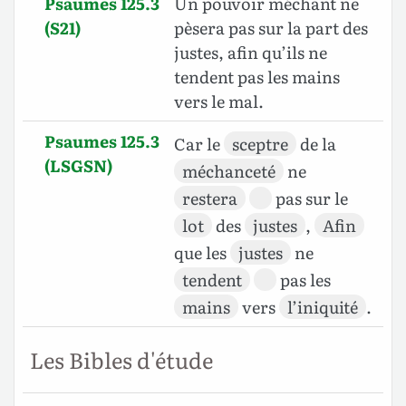
Psaumes 125.3
Un pouvoir méchant ne
(S21)
pèsera pas sur la part des
justes, afin qu’ils ne
tendent pas les mains
vers le mal.
Psaumes 125.3
Car le
sceptre
de la
(LSGSN)
méchanceté
ne
restera
pas sur le
lot
des
justes
,
Afin
que les
justes
ne
tendent
pas les
mains
vers
l’iniquité
.
Les Bibles d'étude