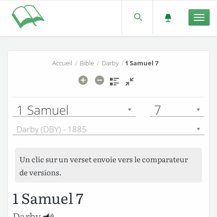
Men
Accueil
/
Bible
/
Darby
/
1 Samuel 7
1 Samuel
7
Darby (DBY) - 1885
Un clic sur un verset envoie vers le comparateur
de versions.
1 Samuel 7
Darby