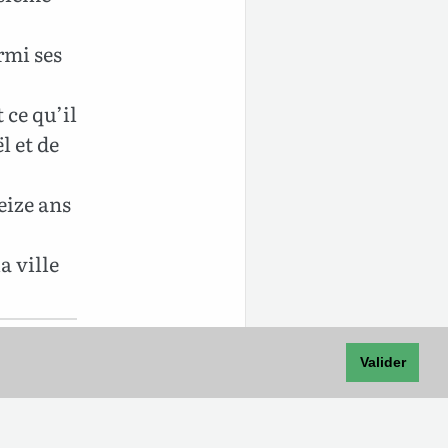
rmi ses
 ce qu’il
ël et de
seize ans
a ville
Valider