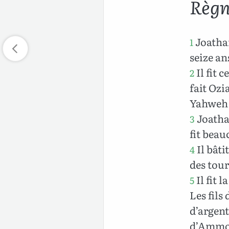
Règn
Joatham
1
seize an
Il fit 
2
fait Ozi
Yahweh 
Joatha
3
fit beau
Il bâti
4
des tour
Il fit 
5
Les fils
d’argent
d’Ammon 