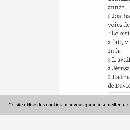
année.
Joatha
6
voies d
Le rest
7
a fait, v
Juda.
Il avai
8
à Jérus
Joatham
9
de David
Ce site utilise des cookies pour vous garantir la meilleure 