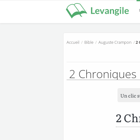
Accueil
/
Bible
/
Auguste Crampon
/
2 
2 Chroniques
Un clic 
2 Ch