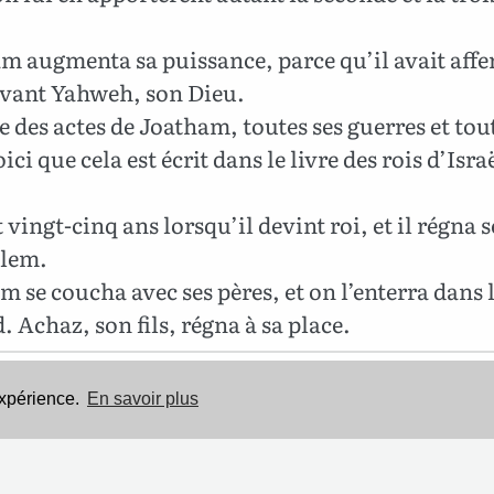
m augmenta sa puissance, parce qu’il avait affe
evant Yahweh, son Dieu.
e des actes de Joatham, toutes ses guerres et tout
oici que cela est écrit dans le livre des rois d’Isra
t vingt-cinq ans lorsqu’il devint roi, et il régna 
alem.
 se coucha avec ses pères, et on l’enterra dans l
. Achaz, son fils, régna à sa place.
Cette Bible est dans le domaine public.
expérience.
En savoir plus
Mentions légales
-
Politique de confidentialité