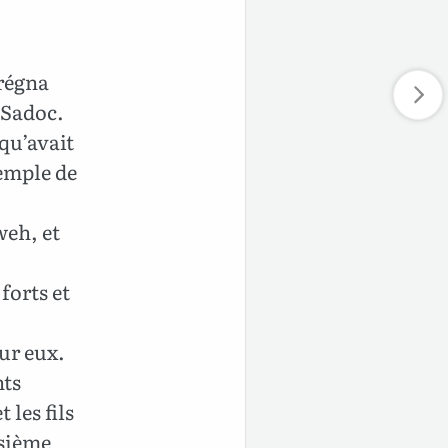
 régna
e Sadoc.
 qu’avait
temple de
weh, et
 forts et
sur eux.
nts
 les fils
isième