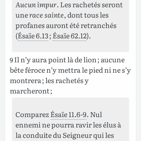
Aucun impur
. Les rachetés seront
une
race sainte
, dont tous les
profanes auront été retranchés
(
Ésaïe 6.13
;
Ésaïe 62.12
).
Il n’y aura point là de lion ; aucune
9
bête féroce n’y mettra le pied ni ne s’y
montrera ; les rachetés y
marcheront ;
Comparez
Ésaïe 11.6-9
. Nul
ennemi ne pourra ravir les élus à
la conduite du Seigneur qui les