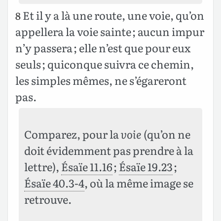
Et il y a là une route, une voie, qu’on
8
appellera la voie sainte ; aucun impur
n’y passera ; elle n’est que pour eux
seuls ; quiconque suivra ce chemin,
les simples mêmes, ne s’égareront
pas.
Comparez, pour la
voie
(qu’on ne
doit évidemment pas prendre à la
lettre),
Ésaïe 11.16
;
Ésaïe 19.23
;
Ésaïe 40.3-4
, où la même image se
retrouve.