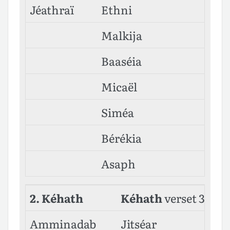
Jéathraï
Ethni
Malkija
Baaséia
Micaël
Siméa
Bérékia
Asaph
2. Kéhath
Kéhath
verset 33
Amminadab
Jitséar