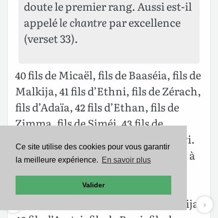
doute le premier rang. Aussi est-il
appelé
le chantre
par excellence
(verset 33).
fils de Micaël, fils de Baaséia, fils de
40
Malkija,
fils d’Ethni, fils de Zérach,
41
fils d’Adaïa,
fils d’Ethan, fils de
42
Zimma, fils de Siméi,
fils de
43
Jahath, fils de Guersom, fils de Lévi.
Ce site utilise des cookies pour vous garantir
Et les fils de Mérari, leurs frères, à
44
la meilleure expérience.
En savoir plus
gauche : Ethan, fils de Kischi, fils
d’Abdi, fils de Malluc,
fils de
45
Valider
Hasabia, fils d’Amatsia, fils de Hilkija,