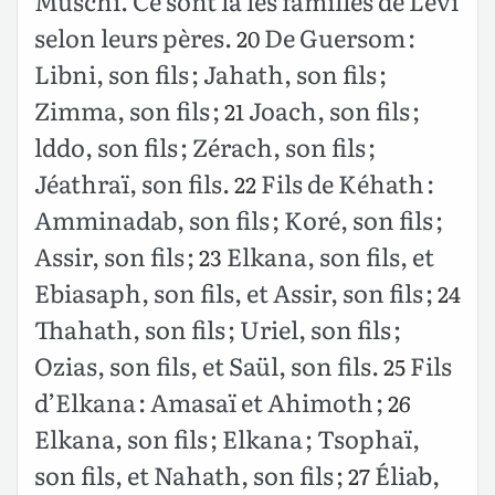
Muschi. Ce sont là les familles de Lévi
selon leurs pères.
De Guersom :
20
Libni, son fils ; Jahath, son fils ;
Zimma, son fils ;
Joach, son fils ;
21
lddo, son fils ; Zérach, son fils ;
Jéathraï, son fils.
Fils de Kéhath :
22
Amminadab, son fils ; Koré, son fils ;
Assir, son fils ;
Elkana, son fils, et
23
Ebiasaph, son fils, et Assir, son fils ;
24
Thahath, son fils ; Uriel, son fils ;
Ozias, son fils, et Saül, son fils.
Fils
25
d’Elkana : Amasaï et Ahimoth ;
26
Elkana, son fils ; Elkana ; Tsophaï,
son fils, et Nahath, son fils ;
Éliab,
27