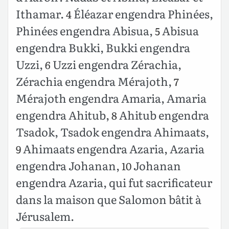
Ithamar.
Éléazar engendra Phinées,
4
Phinées engendra Abisua,
Abisua
5
engendra Bukki, Bukki engendra
Uzzi,
Uzzi engendra Zérachia,
6
Zérachia engendra Mérajoth,
7
Mérajoth engendra Amaria, Amaria
engendra Ahitub,
Ahitub engendra
8
Tsadok, Tsadok engendra Ahimaats,
Ahimaats engendra Azaria, Azaria
9
engendra Johanan,
Johanan
10
engendra Azaria, qui fut sacrificateur
dans la maison que Salomon bâtit à
Jérusalem.