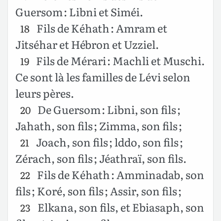
Guersom : Libni et Siméi.
Fils de Kéhath : Amram et
18
Jitséhar et Hébron et Uzziel.
Fils de Mérari : Machli et Muschi.
19
Ce sont là les familles de Lévi selon
leurs pères.
De Guersom : Libni, son fils ;
20
Jahath, son fils ; Zimma, son fils ;
Joach, son fils ; lddo, son fils ;
21
Zérach, son fils ; Jéathraï, son fils.
Fils de Kéhath : Amminadab, son
22
fils ; Koré, son fils ; Assir, son fils ;
Elkana, son fils, et Ebiasaph, son
23