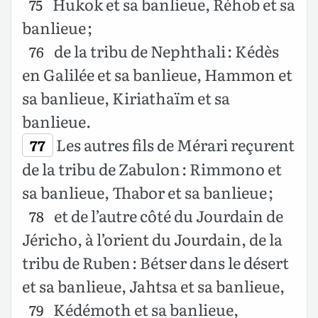
Hukok et sa banlieue, Réhob et sa
75
banlieue ;
de la tribu de Nephthali : Kédès
76
en Galilée et sa banlieue, Hammon et
sa banlieue, Kiriathaïm et sa
banlieue.
Les autres fils de Mérari reçurent
77
de la tribu de Zabulon : Rimmono et
sa banlieue, Thabor et sa banlieue ;
et de l’autre côté du Jourdain de
78
Jéricho, à l’orient du Jourdain, de la
tribu de Ruben : Bétser dans le désert
et sa banlieue, Jahtsa et sa banlieue,
Kédémoth et sa banlieue,
79