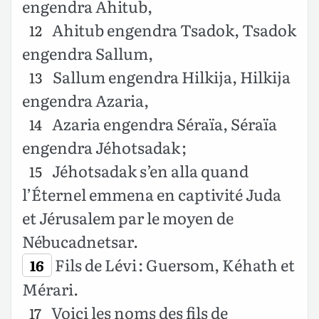
engendra Ahitub,
Ahitub engendra Tsadok, Tsadok
12
engendra Sallum,
Sallum engendra Hilkija, Hilkija
13
engendra Azaria,
Azaria engendra Séraïa, Séraïa
14
engendra Jéhotsadak ;
Jéhotsadak s’en alla quand
15
l’Éternel emmena en captivité Juda
et Jérusalem par le moyen de
Nébucadnetsar.
Fils de Lévi : Guersom, Kéhath et
16
Mérari.
Voici les noms des fils de
17