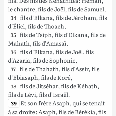
fils. Des fils des Kéhathites : Héman,
le chantre, fils de Joël, fils de Samuel,
fils d’Elkana, fils de Jéroham, fils
34
d’Éliel, fils de Thoach,
fils de Tsiph, fils d’Elkana, fils de
35
Mahath, fils d’Amasaï,
fils d’Elkana, fils de Joël, fils
36
d’Azaria, fils de Sophonie,
fils de Thahath, fils d’Assir, fils
37
d’Ebiasaph, fils de Koré,
fils de Jitséhar, fils de Kéhath,
38
fils de Lévi, fils d’Israël.
Et son frère Asaph, qui se tenait
39
à sa droite : Asaph, fils de Bérékia, fils