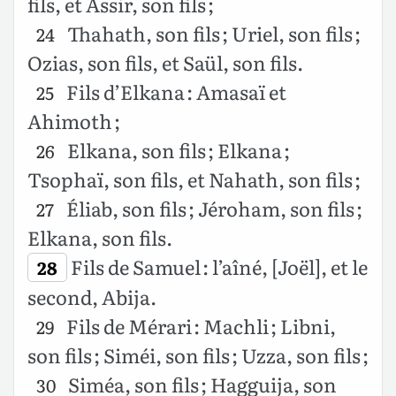
fils, et Assir, son fils ;
Thahath, son fils ; Uriel, son fils ;
24
Ozias, son fils, et Saül, son fils.
Fils d’Elkana : Amasaï et
25
Ahimoth ;
Elkana, son fils ; Elkana ;
26
Tsophaï, son fils, et Nahath, son fils ;
Éliab, son fils ; Jéroham, son fils ;
27
Elkana, son fils.
Fils de Samuel : l’aîné, [Joël], et le
28
second, Abija.
Fils de Mérari : Machli ; Libni,
29
son fils ; Siméi, son fils ; Uzza, son fils ;
Siméa, son fils ; Hagguija, son
30