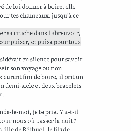
 de lui donner à boire, elle
 pour tes chameaux, jusqu’à ce
der sa cruche dans l’abreuvoir,
our puiser, et puisa pour tous
idérait en silence pour savoir
éussir son voyage ou non.
urent fini de boire, il prit un
n demi-sicle et deux bracelets
r.
nds-le-moi, je te prie. Y a-t-il
pour nous où passer la nuit ?
s fille de Béthuel, le fils de