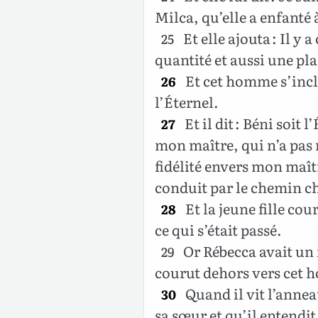
Milca, qu’elle a enfanté
Et elle ajouta : Il y 
25
quantité et aussi une pla
Et cet homme s’incl
26
l’Éternel.
Et il dit : Béni soit
27
mon maître, qui n’a pas 
fidélité envers mon maît
conduit par le chemin ch
Et la jeune fille cour
28
ce qui s’était passé.
Or Rébecca avait un
29
courut dehors vers cet h
Quand il vit l’annea
30
sa sœur et qu’il entendit