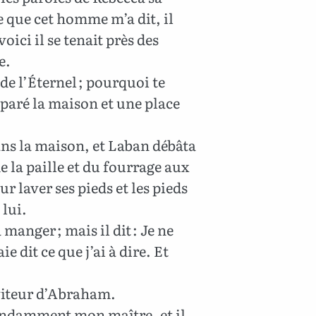
ce que cet homme m’a dit, il
oici il se tenait près des
e.
i de l’Éternel ; pourquoi te
éparé la maison et une place
ns la maison, et Laban débâta
 la paille et du fourrage aux
r laver ses pieds et les pieds
 lui.
 manger ; mais il dit : Je ne
e dit ce que j’ai à dire. Et
erviteur d’Abraham.
ondamment mon maître, et il