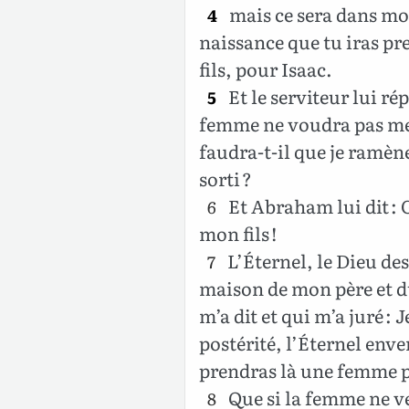
mais ce sera dans mon
4
naissance que tu iras 
fils, pour Isaac.
Et le serviteur lui ré
5
femme ne voudra pas me 
faudra-t-il que je ramène
sorti ?
Et Abraham lui dit : 
6
mon fils !
L’Éternel, le Dieu des
7
maison de mon père et d
m’a dit et qui m’a juré : 
postérité, l’Éternel enve
prendras là une femme p
Que si la femme ne ve
8