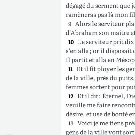
dégagé du serment que je 
ramèneras pas là mon fil
Alors le serviteur pla
9
d’Abraham son maître et 
Le serviteur prit di
10
s’en alla ; or il disposai
Il partit et alla en Méso
Et il fit ployer les
11
de la ville, près du puits,
femmes sortent pour pui
Et il dit : Éternel,
12
veuille me faire rencont
désire, et use de bonté
Voici je me tiens près
13
gens de la ville vont sort