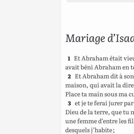
Mariage d’Isa
Et Abraham était vieu
1
avait béni Abraham en t
Et Abraham dit à son 
2
maison, qui avait la direc
Place ta main sous ma cu
et je te ferai jurer pa
3
Dieu de la terre, que tu
une femme d’entre les fi
desquels j’habite ;