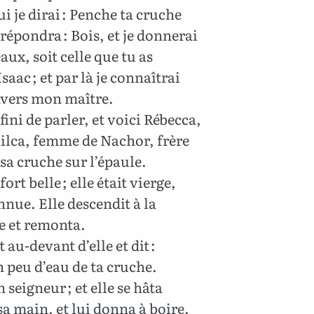
ui je dirai : Penche ta cruche
 répondra : Bois, et je donnerai
aux, soit celle que tu as
saac ; et par là je connaîtrai
nvers mon maître.
fini de parler, et voici Rébecca,
 Milca, femme de Nachor, frère
sa cruche sur l’épaule.
fort belle ; elle était vierge,
nue. Elle descendit à la
e et remonta.
 au-devant d’elle et dit :
n peu d’eau de ta cruche.
n seigneur ; et elle se hâta
sa main, et lui donna à boire.