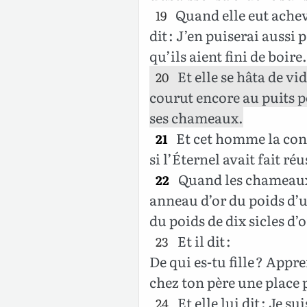
Quand elle eut achevé
19
dit : J’en puiserai aussi
qu’ils aient fini de boire.
Et elle se hâta de vi
20
courut encore au puits p
ses chameaux.
Et cet homme la cons
21
si l’Éternel avait fait r
Quand les chameaux e
22
anneau d’or du poids d’u
du poids de dix sicles d’o
Et il dit :
23
De qui es-tu fille ? Appre
chez ton père une place 
Et elle lui dit : Je sui
24