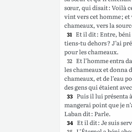
sœur, qui disait : Voilà 
vint vers cet homme ; et v
chameaux, vers la sourc
Et il dit : Entre, bén
31
tiens-tu dehors ? J’ai pr
pour les chameaux.
Et l’homme entra da
32
les chameaux et donna de
chameaux, et de l’eau pou
des gens qui étaient avec
Puis il lui présenta à
33
mangerai point que je n’ai
Laban dit : Parle.
Et il dit : Je suis s
34
L’Éternel a béni ab
35