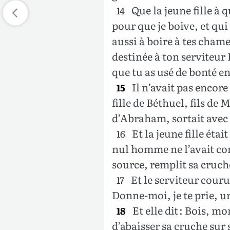
Que la jeune fille à q
14
pour que je boive, et qui
aussi à boire à tes chame
destinée à ton serviteur I
que tu as usé de bonté e
Il n’avait pas encore 
15
fille de Béthuel, fils de
d’Abraham, sortait avec 
Et la jeune fille était 
16
nul homme ne l’avait con
source, remplit sa cruch
Et le serviteur courut
17
Donne-moi, je te prie, u
Et elle dit : Bois, mo
18
d’abaisser sa cruche sur 