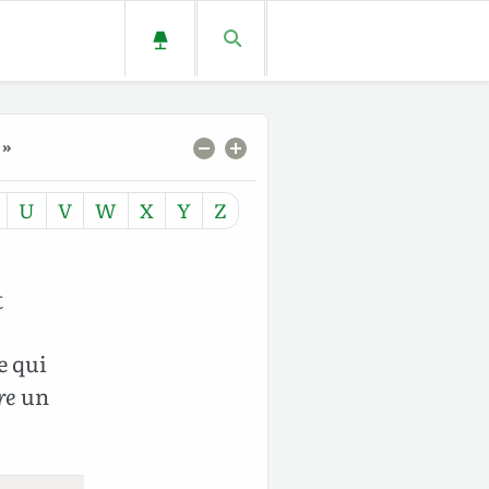
 »
U
V
W
X
Y
Z
t
e qui
re
un