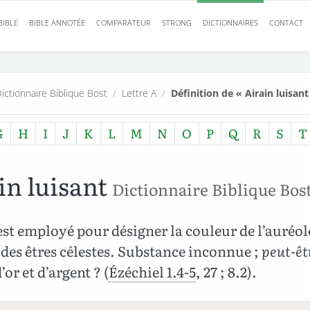
BIBLE
BIBLE ANNOTÉE
COMPARATEUR
STRONG
DICTIONNAIRES
CONTACT
ictionnaire Biblique Bost
/
Lettre A
/
Définition de « Airain luisant
G
H
I
J
K
L
M
N
O
P
Q
R
S
T
in luisant
Dictionnaire Biblique Bos
st employé pour désigner la couleur de l’auréol
des êtres célestes. Substance inconnue ;
peut-êt
’or et d’argent ? (
Ézéchiel 1.4-5
, 27 ; 8.2).