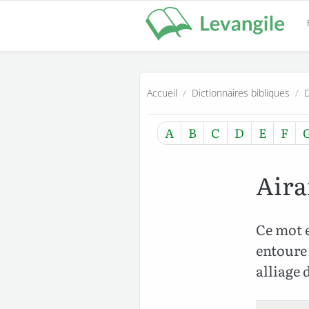
Accueil
/
Dictionnaires bibliques
/
D
A
B
C
D
E
F
Aira
Ce mot e
entoure 
alliage d